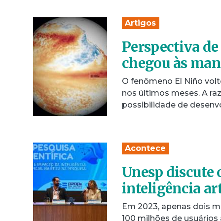
Artigos
Perspectiva de 
chegou às manc
O fenômeno El Niño volto
nos últimos meses. A ra
possibilidade de desen
Acontece
Unesp discute o
inteligência art
Em 2023, apenas dois m
100 milhões de usuários