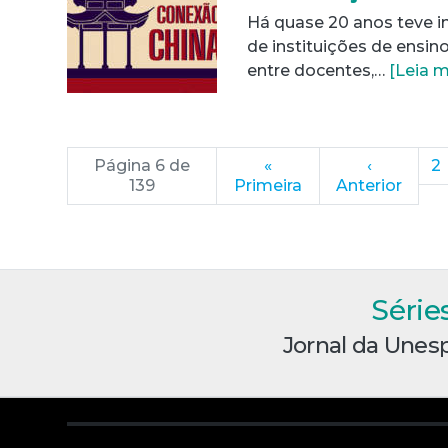
Há quase 20 anos teve i
de instituições de ensin
entre docentes,…
[Leia m
Página 6 de
«
‹
2
139
Primeira
Anterior
Série
Jornal da Unes