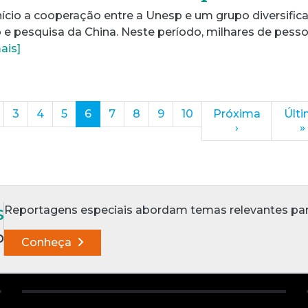
nício a cooperação entre a Unesp e um grupo diversific
o e pesquisa da China. Neste período, milhares de pesso
ais]
(current)
3
4
5
6
7
8
9
10
Próxima
Últ
›
»
s
Reportagens especiais abordam temas relevantes para a
p
Conheça