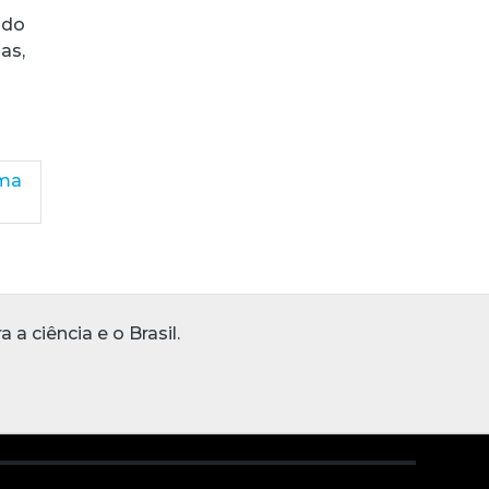
ado
as,
ima
 ciência e o Brasil.