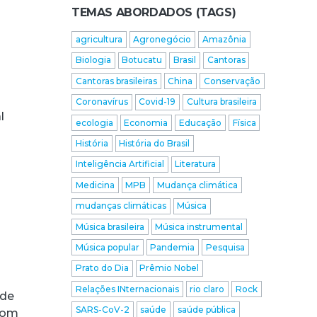
TEMAS ABORDADOS (TAGS)
agricultura
Agronegócio
Amazônia
Biologia
Botucatu
Brasil
Cantoras
Cantoras brasileiras
China
Conservação
Coronavírus
Covid-19
Cultura brasileira
l
ecologia
Economia
Educação
Física
História
História do Brasil
Inteligência Artificial
Literatura
Medicina
MPB
Mudança climática
mudanças climáticas
Música
Música brasileira
Música instrumental
Música popular
Pandemia
Pesquisa
Prato do Dia
Prêmio Nobel
Relações INternacionais
rio claro
Rock
 de
SARS-CoV-2
saúde
saúde pública
 com