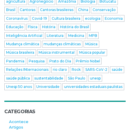
agricultura
Agronegócio
Amazônia
Biologia
Botucatu
Brasil
Cantoras
Cantoras brasileiras
China
Conservação
Coronavírus
Covid-19
Cultura brasileira
ecologia
Economia
Educação
Física
História
História do Brasil
Inteligência Artificial
Literatura
Medicina
MPB
Mudança climática
mudanças climáticas
Música
Música brasileira
Música instrumental
Música popular
Pandemia
Pesquisa
Prato do Dia
Prêmio Nobel
Relações INternacionais
rio claro
Rock
SARS-CoV-2
saúde
saúde pública
sustentabilidade
São Paulo
unesp
Unesp 50 anos
Universidade
universidades estaduais paulistas
CATEGORIAS
Acontece
Artigos