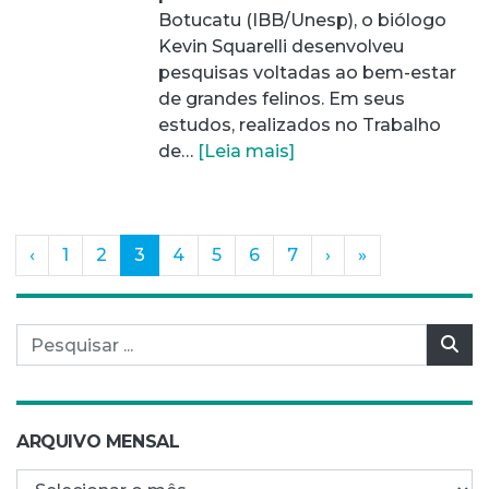
Botucatu (IBB/Unesp), o biólogo
Kevin Squarelli desenvolveu
pesquisas voltadas ao bem-estar
de grandes felinos. Em seus
estudos, realizados no Trabalho
de…
[Leia mais]
(current)
‹
1
2
3
4
5
6
7
›
»
Pesquisar por:
Pes
ARQUIVO MENSAL
Arquivo mensal