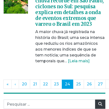
chuva recorde em São Paulo,
ciclones no Sul: pesquisa
explica em detalhes a onda
de eventos extremos que
varreu o Brasil em 2023
A maior chuva já registrada na
história do Brasil; uma seca intensa
que reduziu os rios amazônicos
aos menores índices de que se
tem notícia; uma sequência de
temporais que…
[Leia mais]
(current)
«
‹
20
21
22
23
24
25
26
27
Pesquisar por:
Pes