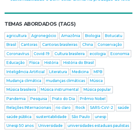
TEMAS ABORDADOS (TAGS)
agricultura
Agronegócio
Amazônia
Biologia
Botucatu
Brasil
Cantoras
Cantoras brasileiras
China
Conservação
Coronavírus
Covid-19
Cultura brasileira
ecologia
Economia
Educação
Física
História
História do Brasil
Inteligência Artificial
Literatura
Medicina
MPB
Mudança climática
mudanças climáticas
Música
Música brasileira
Música instrumental
Música popular
Pandemia
Pesquisa
Prato do Dia
Prêmio Nobel
Relações INternacionais
rio claro
Rock
SARS-CoV-2
saúde
saúde pública
sustentabilidade
São Paulo
unesp
Unesp 50 anos
Universidade
universidades estaduais paulistas