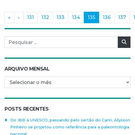
(current)
«
‹
131
132
133
134
135
136
137
Pesquisar por:
Pes
ARQUIVO MENSAL
Arquivo mensal
POSTS RECENTES
Do IBB à UNESCO, passando pelo sertão do Cariri, Allysson
Pinheiro se projetou como referência para a paleontologia
nacional