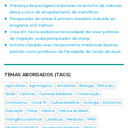
Presença de pastagens e lavouras no entorno de rodovias
eleva o risco de atropelamento de mamíferos
Pesquisador da Unesp é primeiro brasileiro indicado ao
programa ACS Fellows
Crise em Ceuta evidencia necessidade de rever políticas
de migração, avalia pesquisador da Unesp
Antonio Candido viveu renascimento intelectual durante
período como professor da Faculdade de Letras de Assis
TEMAS ABORDADOS (TAGS)
agricultura
Agronegócio
Amazônia
Biologia
Botucatu
Brasil
Cantoras
Cantoras brasileiras
Conservação
Coronavírus
Covid-19
Cultura brasileira
ecologia
Economia
Educação
Física
História
História do Brasil
Inteligência Artificial
Literatura
Medicina
MPB
Mudança climática
mudanças climáticas
Música