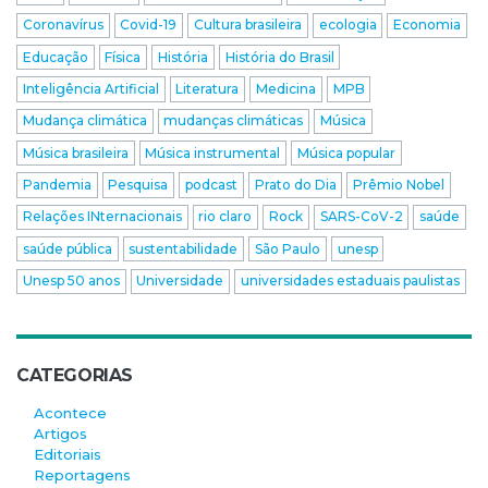
Coronavírus
Covid-19
Cultura brasileira
ecologia
Economia
Educação
Física
História
História do Brasil
Inteligência Artificial
Literatura
Medicina
MPB
Mudança climática
mudanças climáticas
Música
Música brasileira
Música instrumental
Música popular
Pandemia
Pesquisa
podcast
Prato do Dia
Prêmio Nobel
Relações INternacionais
rio claro
Rock
SARS-CoV-2
saúde
saúde pública
sustentabilidade
São Paulo
unesp
Unesp 50 anos
Universidade
universidades estaduais paulistas
CATEGORIAS
Acontece
Artigos
Editoriais
Reportagens