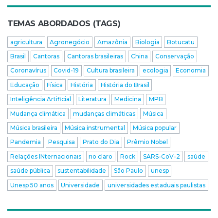
TEMAS ABORDADOS (TAGS)
agricultura
Agronegócio
Amazônia
Biologia
Botucatu
Brasil
Cantoras
Cantoras brasileiras
China
Conservação
Coronavírus
Covid-19
Cultura brasileira
ecologia
Economia
Educação
Física
História
História do Brasil
Inteligência Artificial
Literatura
Medicina
MPB
Mudança climática
mudanças climáticas
Música
Música brasileira
Música instrumental
Música popular
Pandemia
Pesquisa
Prato do Dia
Prêmio Nobel
Relações INternacionais
rio claro
Rock
SARS-CoV-2
saúde
saúde pública
sustentabilidade
São Paulo
unesp
Unesp 50 anos
Universidade
universidades estaduais paulistas