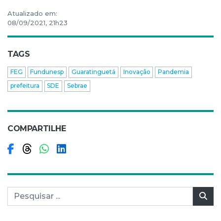
Atualizado em:
08/09/2021, 21h23
TAGS
FEG
Fundunesp
Guaratinguetá
Inovação
Pandemia
prefeitura
SDE
Sebrae
COMPARTILHE
Compartilhar no Facebook
Compartilhar no Threads
Compartilhar no WhatsApp
Compartilhar no LinkedIn
Pesquisar por:
Pes