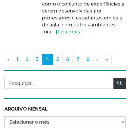
como o conjunto de experiências a
serem desenvolvidas por
professores e estudantes em sala
de aula e em outros ambientes
fora…
[Leia mais]
(current)
‹
1
2
3
4
5
6
7
8
›
»
Pesquisar por:
Pes
ARQUIVO MENSAL
Arquivo mensal