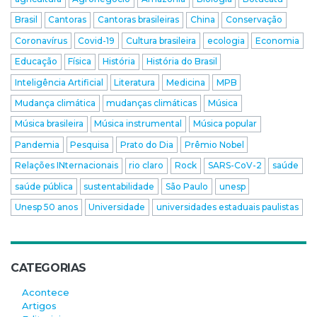
Brasil
Cantoras
Cantoras brasileiras
China
Conservação
Coronavírus
Covid-19
Cultura brasileira
ecologia
Economia
Educação
Física
História
História do Brasil
Inteligência Artificial
Literatura
Medicina
MPB
Mudança climática
mudanças climáticas
Música
Música brasileira
Música instrumental
Música popular
Pandemia
Pesquisa
Prato do Dia
Prêmio Nobel
Relações INternacionais
rio claro
Rock
SARS-CoV-2
saúde
saúde pública
sustentabilidade
São Paulo
unesp
Unesp 50 anos
Universidade
universidades estaduais paulistas
CATEGORIAS
Acontece
Artigos