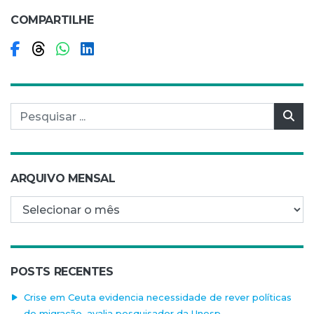
COMPARTILHE
Compartilhar no Facebook
Compartilhar no Threads
Compartilhar no WhatsApp
Compartilhar no LinkedIn
Pesquisar por:
Pes
ARQUIVO MENSAL
Arquivo mensal
POSTS RECENTES
Crise em Ceuta evidencia necessidade de rever políticas
de migração, avalia pesquisador da Unesp