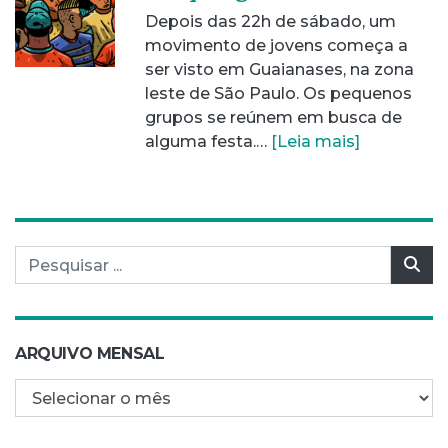
Depois das 22h de sábado, um
movimento de jovens começa a
ser visto em Guaianases, na zona
leste de São Paulo. Os pequenos
grupos se reúnem em busca de
alguma festa.…
[Leia mais]
Pesquisar por:
Pes
ARQUIVO MENSAL
Arquivo mensal