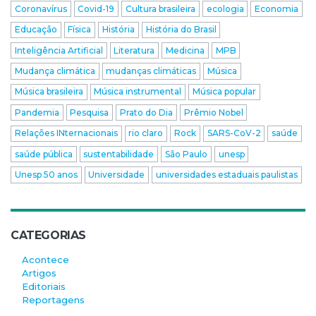
Coronavírus
Covid-19
Cultura brasileira
ecologia
Economia
Educação
Física
História
História do Brasil
Inteligência Artificial
Literatura
Medicina
MPB
Mudança climática
mudanças climáticas
Música
Música brasileira
Música instrumental
Música popular
Pandemia
Pesquisa
Prato do Dia
Prêmio Nobel
Relações INternacionais
rio claro
Rock
SARS-CoV-2
saúde
saúde pública
sustentabilidade
São Paulo
unesp
Unesp 50 anos
Universidade
universidades estaduais paulistas
CATEGORIAS
Acontece
Artigos
Editoriais
Reportagens