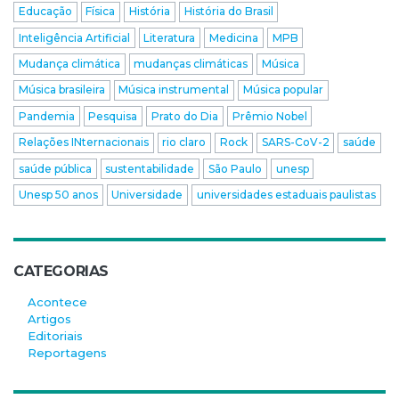
Educação
Física
História
História do Brasil
Inteligência Artificial
Literatura
Medicina
MPB
Mudança climática
mudanças climáticas
Música
Música brasileira
Música instrumental
Música popular
Pandemia
Pesquisa
Prato do Dia
Prêmio Nobel
Relações INternacionais
rio claro
Rock
SARS-CoV-2
saúde
saúde pública
sustentabilidade
São Paulo
unesp
Unesp 50 anos
Universidade
universidades estaduais paulistas
CATEGORIAS
Acontece
Artigos
Editoriais
Reportagens