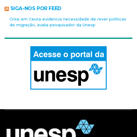
SIGA-NOS POR FEED
Crise em Ceuta evidencia necessidade de rever políticas
de migração, avalia pesquisador da Unesp