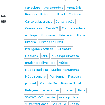
agricultura
Agronegócio
Amazônia
Biologia
Botucatu
Brasil
Cantoras
enas
 ela
Cantoras brasileiras
Conservação
Coronavírus
Covid-19
Cultura brasileira
ecologia
Economia
Educação
Física
História
História do Brasil
Inteligência Artificial
Literatura
Medicina
MPB
Mudança climática
mudanças climáticas
Música
Música brasileira
Música instrumental
Música popular
Pandemia
Pesquisa
podcast
Prato do Dia
Prêmio Nobel
Relações INternacionais
rio claro
Rock
SARS-CoV-2
saúde
saúde pública
sustentabilidade
São Paulo
unesp