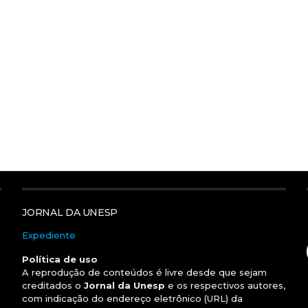
JORNAL DA UNESP
Expediente
Política de uso
A reprodução de conteúdos é livre desde que sejam
creditados o
Jornal da Unesp
e os respectivos autores,
com indicação do endereço eletrônico (URL) da