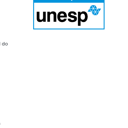
l do
a