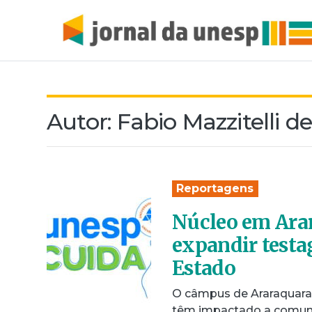
Autor:
Fabio Mazzitelli d
Reportagens
Núcleo em Arar
expandir testa
Estado
O câmpus de Araraquara 
têm impactado a comunid