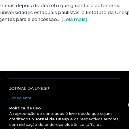
emanas depois do decreto que garantiu a autonomia
ês universidades estaduais paulistas, o Estatuto da Unes
igentes para a concessão…
[Leia mais]
nt)
JORNAL DA UNESP
Expediente
Política de uso
A reprodução de conteúdos é livre desde que sejam
creditados o
Jornal da Unesp
e os respectivos autores,
com indicação do endereço eletrônico (URL) da