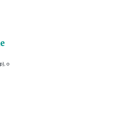
de
), o