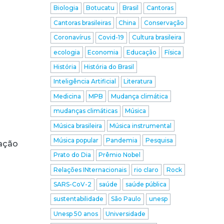
Biologia
Botucatu
Brasil
Cantoras
Cantoras brasileiras
China
Conservação
Coronavírus
Covid-19
Cultura brasileira
ecologia
Economia
Educação
Física
História
História do Brasil
Inteligência Artificial
Literatura
Medicina
MPB
Mudança climática
mudanças climáticas
Música
Música brasileira
Música instrumental
Música popular
Pandemia
Pesquisa
nação
Prato do Dia
Prêmio Nobel
Relações INternacionais
rio claro
Rock
SARS-CoV-2
saúde
saúde pública
sustentabilidade
São Paulo
unesp
Unesp 50 anos
Universidade