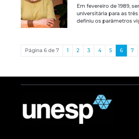
Em fevereiro de 1989, s
universitária para as tr
definiu os parâmetros v
(curre
Página 6 de 7
1
2
3
4
5
6
7