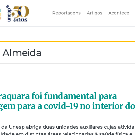
Reportagens
Artigos
Acontece
e Almeida
aquara foi fundamental para
gem para a covid-19 no interior d
da Unesp abriga duas unidades auxiliares cujas ativid
ade em distintas áreas relacionadas à saúde física e