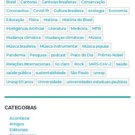
Brasil
Cantoras
Cantoras brasileiras
Conservação
Coronavírus
Covid-19
Cultura brasileira
ecologia
Economia
Educação
Física
História
História do Brasil
Inteligência Artificial
Literatura
Medicina
MPB
Mudança climática
mudanças climáticas
Música
Música brasileira
Música instrumental
Música popular
Pandemia
Pesquisa
podcast
Prato do Dia
Prêmio Nobel
Relações INternacionais
rio claro
Rock
SARS-CoV-2
saúde
saúde pública
sustentabilidade
São Paulo
unesp
Unesp 50 anos
Universidade
universidades estaduais paulistas
CATEGORIAS
Acontece
Artigos
Editoriais