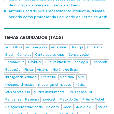
de migração, avalia pesquisador da Unesp
Antonio Candido viveu renascimento intelectual durante
período como professor da Faculdade de Letras de Assis
TEMAS ABORDADOS (TAGS)
agricultura
Agronegócio
Amazônia
Biologia
Botucatu
Brasil
Cantoras
Cantoras brasileiras
Conservação
Coronavírus
Covid-19
Cultura brasileira
ecologia
Economia
Educação
Física
História
História do Brasil
Inteligência Artificial
Literatura
Medicina
MPB
Mudança climática
mudanças climáticas
Música
Música brasileira
Música instrumental
Música popular
Pandemia
Pesquisa
podcast
Prato do Dia
Prêmio Nobel
Relações INternacionais
rio claro
Rock
SARS-CoV-2
saúde