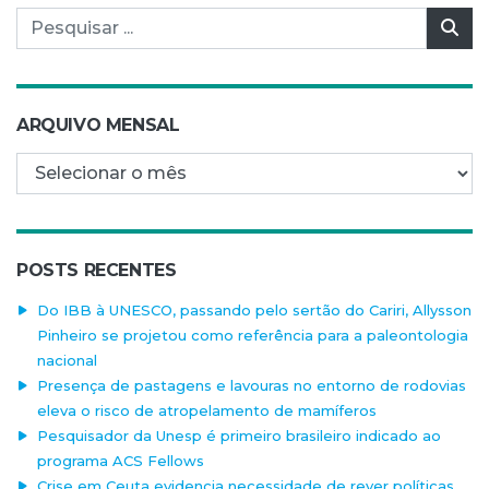
Pesquisar por:
Pes
ARQUIVO MENSAL
Arquivo mensal
POSTS RECENTES
Do IBB à UNESCO, passando pelo sertão do Cariri, Allysson
Pinheiro se projetou como referência para a paleontologia
nacional
Presença de pastagens e lavouras no entorno de rodovias
eleva o risco de atropelamento de mamíferos
Pesquisador da Unesp é primeiro brasileiro indicado ao
programa ACS Fellows
Crise em Ceuta evidencia necessidade de rever políticas