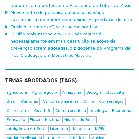
período como professor da Faculdade de Letras de Assis
Novo centro de pesquisa da Unesp investiga
sustentabilidade e bem-estar animal na produção de leite
Di Melo, o “Imorrível”, vive sua melhor fase
El Niño mais intenso em 2026 não resultará
necessariamente em mais destruição se ações de
prevenção forem adotadas, diz docente do Programa de
Pós-Graduação em Desastres Naturais
TEMAS ABORDADOS (TAGS)
agricultura
Agronegócio
Amazônia
Biologia
Botucatu
Brasil
Cantoras
Cantoras brasileiras
China
Conservação
Coronavírus
Covid-19
Cultura brasileira
ecologia
Economia
Educação
Física
História
História do Brasil
Inteligência Artificial
Literatura
Medicina
MPB
Mudança climática
mudanças climáticas
Música