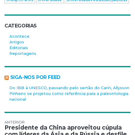
CATEGORIAS
Acontece
Artigos
Editoriais
Reportagens
SIGA-NOS POR FEED
Do IBB à UNESCO, passando pelo sertão do Cariri, Allysson
Pinheiro se projetou como referência para a paleontologia
nacional
Navegação de Post
Presidente da China aproveitou cúpula
com líderes da Ásia e da Rússia e desfile