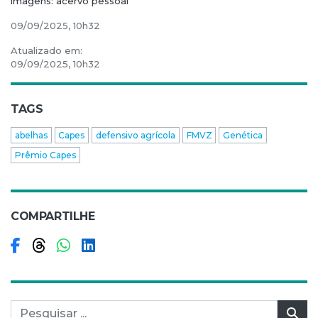
imagens: acervo pessoal
09/09/2025, 10h32
Atualizado em:
09/09/2025, 10h32
TAGS
abelhas
Capes
defensivo agrícola
FMVZ
Genética
Prêmio Capes
COMPARTILHE
Compartilhar no Facebook
Compartilhar no Threads
Compartilhar no WhatsApp
Compartilhar no LinkedIn
Pesquisar por:
Pes