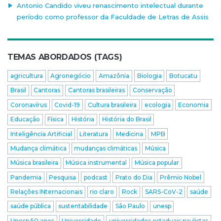
Antonio Candido viveu renascimento intelectual durante
período como professor da Faculdade de Letras de Assis
TEMAS ABORDADOS (TAGS)
agricultura
Agronegócio
Amazônia
Biologia
Botucatu
Brasil
Cantoras
Cantoras brasileiras
Conservação
Coronavírus
Covid-19
Cultura brasileira
ecologia
Economia
Educação
Física
História
História do Brasil
Inteligência Artificial
Literatura
Medicina
MPB
Mudança climática
mudanças climáticas
Música
Música brasileira
Música instrumental
Música popular
Pandemia
Pesquisa
podcast
Prato do Dia
Prêmio Nobel
Relações INternacionais
rio claro
Rock
SARS-CoV-2
saúde
saúde pública
sustentabilidade
São Paulo
unesp
Unesp 50 anos
Universidade
universidades estaduais paulistas