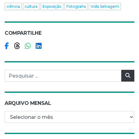
ciência
cultura
Exposição
Fotografia
Vida Selvagem
COMPARTILHE
Compartilhar no Facebook
Compartilhar no Threads
Compartilhar no WhatsApp
Compartilhar no LinkedIn
Pesquisar por:
Pes
ARQUIVO MENSAL
Arquivo mensal