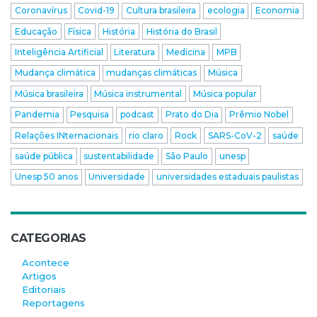
Coronavírus
Covid-19
Cultura brasileira
ecologia
Economia
Educação
Física
História
História do Brasil
Inteligência Artificial
Literatura
Medicina
MPB
Mudança climática
mudanças climáticas
Música
Música brasileira
Música instrumental
Música popular
Pandemia
Pesquisa
podcast
Prato do Dia
Prêmio Nobel
Relações INternacionais
rio claro
Rock
SARS-CoV-2
saúde
saúde pública
sustentabilidade
São Paulo
unesp
Unesp 50 anos
Universidade
universidades estaduais paulistas
CATEGORIAS
Acontece
Artigos
Editoriais
Reportagens