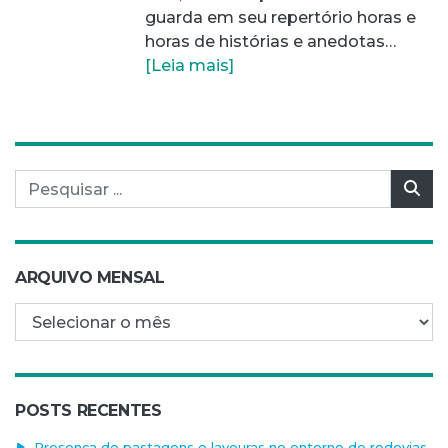
guarda em seu repertório horas e
horas de histórias e anedotas…
[Leia mais]
Pesquisar por:
Pes
ARQUIVO MENSAL
Arquivo mensal
POSTS RECENTES
Presença de pastagens e lavouras no entorno de rodovias