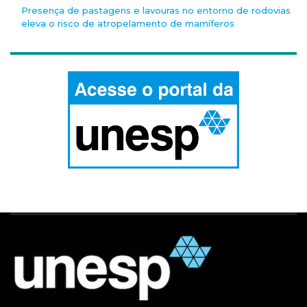
Presença de pastagens e lavouras no entorno de rodovias
eleva o risco de atropelamento de mamíferos