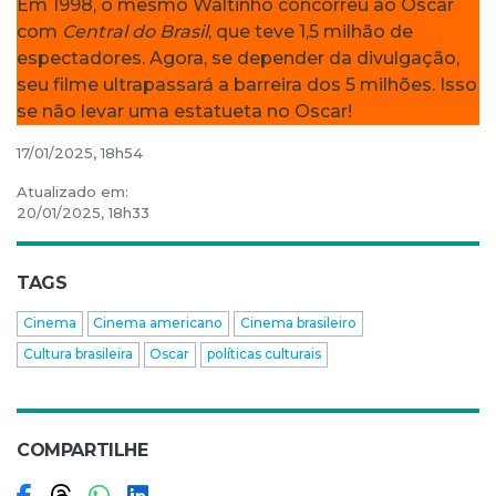
Em 1998, o mesmo Waltinho concorreu ao Oscar
com
Central do Brasil
, que teve 1,5 milhão de
espectadores. Agora, se depender da divulgação,
seu filme ultrapassará a barreira dos 5 milhões. Isso
se não levar uma estatueta no Oscar!
17/01/2025, 18h54
Atualizado em:
20/01/2025, 18h33
TAGS
Cinema
Cinema americano
Cinema brasileiro
Cultura brasileira
Oscar
políticas culturais
COMPARTILHE
Compartilhar no Facebook
Compartilhar no Threads
Compartilhar no WhatsApp
Compartilhar no LinkedIn