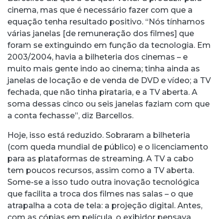
cinema, mas que é necessário fazer com que a
equação tenha resultado positivo. “Nós tínhamos
várias janelas [de remuneração dos filmes] que
foram se extinguindo em função da tecnologia. Em
2003/2004, havia a bilheteria dos cinemas – e
muito mais gente indo ao cinema; tinha ainda as
janelas de locação e de venda de DVD e vídeo; a TV
fechada, que não tinha pirataria, e a TV aberta. A
soma dessas cinco ou seis janelas faziam com que
a conta fechasse”, diz Barcellos.
Hoje, isso está reduzido. Sobraram a bilheteria
(com queda mundial de público) e o licenciamento
para as plataformas de streaming. A TV a cabo
tem poucos recursos, assim como a TV aberta.
Some-se a isso tudo outra inovação tecnológica
que facilita a troca dos filmes nas salas – o que
atrapalha a cota de tela: a projeção digital. Antes,
com as cópias em película, o exibidor pensava