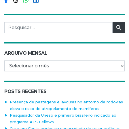
Pesquisar por:
Pes
ARQUIVO MENSAL
Arquivo mensal
POSTS RECENTES
Presença de pastagens e lavouras no entorno de rodovias
eleva o risco de atropelamento de mamíferos
Pesquisador da Unesp é primeiro brasileiro indicado ao
programa ACS Fellows
Crise em Ceuta evidencia necessidade de rever políticas