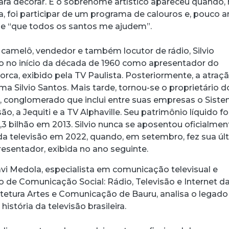
para decorar. E o sobrenome artístico apareceu quando,
ira, foi participar de um programa de calouros e, pouco 
acebook
 Threads
 no WhatsApp
ar no LinkedIn
isse “que todos os santos me ajudem”.
amelô, vendedor e também locutor de rádio, Silvio
ão no início da década de 1960 como apresentador do
rca, exibido pela TV Paulista. Posteriormente, a atraç
a Silvio Santos. Mais tarde, tornou-se o proprietário d
s, conglomerado que inclui entre suas empresas o Sist
são, a Jequiti e a TV Alphaville. Seu patrimônio líquido fo
3 bilhão em 2013. Silvio nunca se aposentou oficialmen
a televisão em 2022, quando, em setembro, fez sua úl
sentador, exibida no ano seguinte.
avi Medola, especialista em comunicação televisual e
o de Comunicação Social: Rádio, Televisão e Internet d
tetura Artes e Comunicação de Bauru, analisa o legado
 história da televisão brasileira.