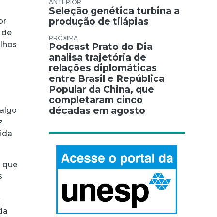
Navegação de Post
Seleção genética turbina a
produção de tilápias
or
 de
alhos
Podcast Prato do Dia
analisa trajetória de
relações diplomáticas
entre Brasil e República
Popular da China, que
completaram cinco
décadas em agosto
algo
z
ida
r que
s
a
da