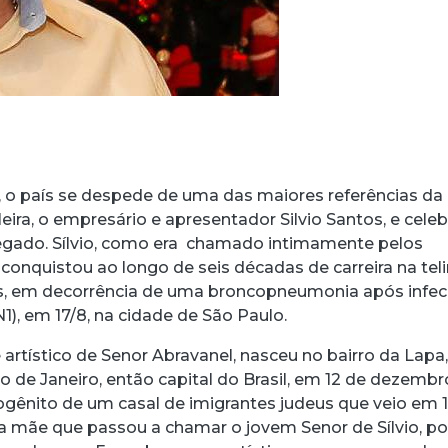
 o país se despede de uma das maiores referências da
ileira, o empresário e apresentador Silvio Santos, e celeb
 legado. Sílvio, como era chamado intimamente pelos
conquistou ao longo de seis décadas de carreira na teli
os, em decorrência de uma broncopneumonia após infe
N1), em 17/8, na cidade de São Paulo.
 artístico de Senor Abravanel, nasceu no bairro da Lapa
io de Janeiro, então capital do Brasil, em 12 de dezembr
imogênito de um casal de imigrantes judeus que veio em 
sua mãe que passou a chamar o jovem Senor de Sílvio, p