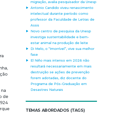
migração, avalia pesquisador da Unesp
Antonio Candido viveu renascimento
intelectual durante período como
professor da Faculdade de Letras de
Assis
Novo centro de pesquisa da Unesp
investiga sustentabilidade e bem-
estar animal na produção de leite
Di Melo, o “Imorrível”, vive sua melhor
fase
ra
El Niño mais intenso em 2026 não
resultará necessariamente em mais
nha,
destruição se ações de prevenção
cção
forem adotadas, diz docente do
Programa de Pós-Graduação em
Desastres Naturais
, na
o de
1924
orque
TEMAS ABORDADOS (TAGS)