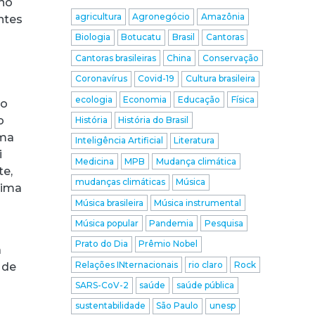
 no
agricultura
Agronegócio
Amazônia
antes
Biologia
Botucatu
Brasil
Cantoras
Cantoras brasileiras
China
Conservação
Coronavírus
Covid-19
Cultura brasileira
ecologia
Economia
Educação
Física
ão
o
História
História do Brasil
ema
Inteligência Artificial
Literatura
i
Medicina
MPB
Mudança climática
te,
mudanças climáticas
Música
tima
Música brasileira
Música instrumental
Música popular
Pandemia
Pesquisa
Prato do Dia
Prêmio Nobel
a
Relações INternacionais
rio claro
Rock
 de
SARS-CoV-2
saúde
saúde pública
sustentabilidade
São Paulo
unesp