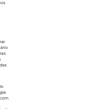
dos
nar
ário
ras
s
ades
do
agia
a com