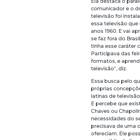
Ela destaca o para
comunicador e o do
televisão foi insta
essa televisão que 
anos 1960. E vai a
se faz fora do Bras
tinha esse caráter
Participava das fe
formatos, e aprend
televisão”, diz.
Essa busca pelo que
próprias concepçõe
latinas de televi
E percebe que exis
Chaves ou Chapoli
necessidades do seu
precisava de uma c
ofereciam. Ele pos