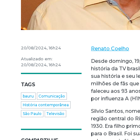
20/08/2024, 16h24
Renato Coelho
Atualizado em:
Desde domingo, 19,
20/08/2024, 16h24
história da TV bras
sua história e seu
milhões de fãs que 
TAGS
faleceu aos 93 an
bauru
Comunicação
por influenza A (H1
História contemporânea
Silvio Santos, nome
São Paulo
Televisão
região central do R
1930. Era filho pr
para o Brasil. Foi 