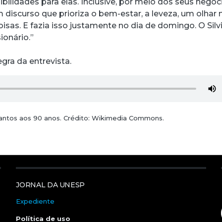
bilidades para elas. Inclusive, por meio dos seus negóci
um discurso que prioriza o bem-estar, a leveza, um olhar
oisas. E fazia isso justamente no dia de domingo. O Silv
ionário.”
egra da entrevista.
Santos aos 90 anos. Crédito: Wikimedia Commons.
JORNAL DA UNESP
Expediente
Política de uso