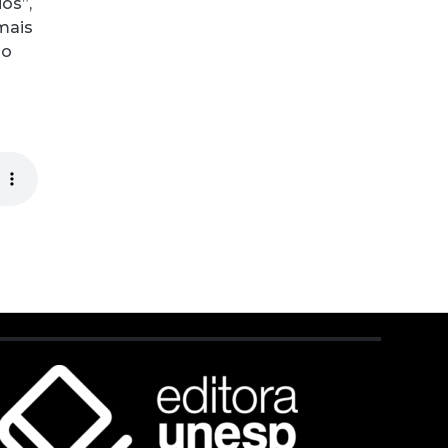
os”,
 mais
io