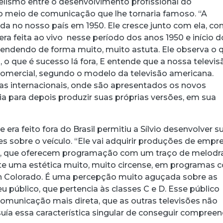
lelismo entre o desenvolvimento profissional do
 meio de comunicação que lhe tornaria famoso. “A
lada no nosso país em 1950. Ele cresce junto com ela, c
era feita ao vivo nesse período dos anos 1950 e início 
prendendo de forma muito, muito astuta. Ele observa o 
il, o que é sucesso lá fora, E entende que a nossa televis
 comercial, segundo o modelo da televisão americana.
iras internacionais, onde são apresentados os novos
ia para depois produzir suas próprias versões, em sua
 era feito fora do Brasil permitiu a Sílvio desenvolver s
s sobre o veículo. “Ele vai adquirir produções de empr
são, que oferecem programação com um traço de melod
te uma estética muito, muito circense, em programas
n Colorado. É uma percepção muito aguçada sobre as
 público, que pertencia às classes C e D. Esse público
omunicação mais direta, que as outras televisões não
suía essa característica singular de conseguir compree