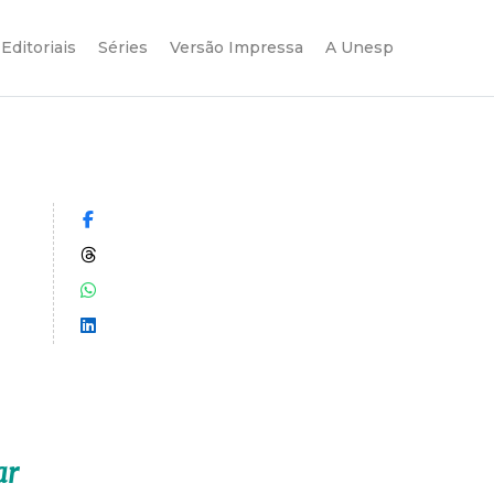
Editoriais
Séries
Versão Impressa
A Unesp
Compartilhar no Facebook
Compartilhar no Threads
Compartilhar no WhatsApp
Compartilhar no LinkedIn
ar