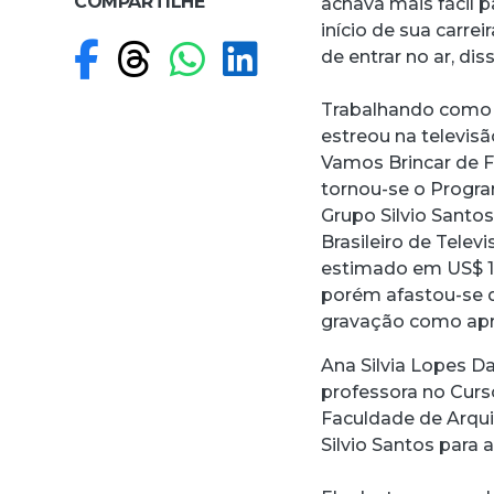
COMPARTILHE
achava mais fácil 
início de sua carre
Compartilhar no F
Compartilhar no
Compartilhar
Compartilh
de entrar no ar, d
Trabalhando como c
estreou na televis
Vamos Brincar de Fo
tornou-se o Program
Grupo Silvio Santo
Brasileiro de Televi
estimado em US$ 1,
porém afastou-se d
gravação como apre
Ana Silvia Lopes D
professora no Curs
Faculdade de Arqui
Silvio Santos para a