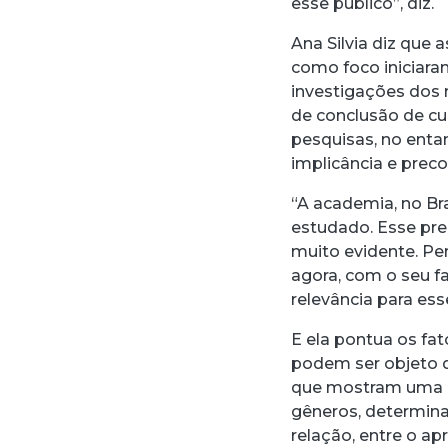
esse público”, diz.
Ana Silvia diz que 
como foco iniciaram
investigações dos 
de conclusão de cur
pesquisas, no enta
implicância e preco
“A academia, no Bra
estudado. Esse pr
muito evidente. Pe
agora, com o seu f
relevância para ess
E ela pontua os fa
podem ser objeto d
que mostram uma c
gêneros, determin
relação, entre o a