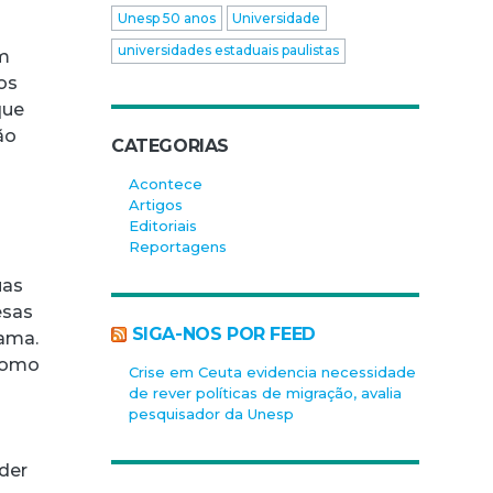
Unesp 50 anos
Universidade
universidades estaduais paulistas
om
dos
que
ão
CATEGORIAS
Acontece
Artigos
Editoriais
Reportagens
uas
esas
SIGA-NOS POR FEED
rama.
 como
Crise em Ceuta evidencia necessidade
de rever políticas de migração, avalia
pesquisador da Unesp
nder