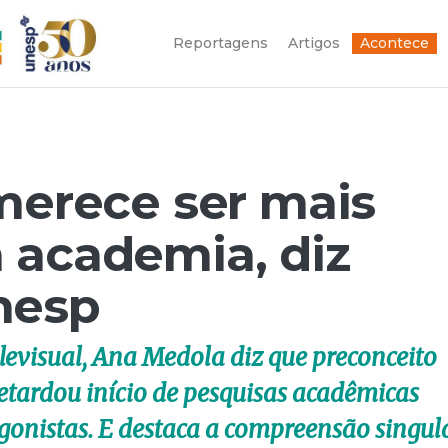
Reportagens
Artigos
Acontece
 merece ser mais
 academia, diz
nesp
levisual, Ana Medola diz que preconceito
tardou início de pesquisas acadêmicas
agonistas. E destaca a compreensão singul