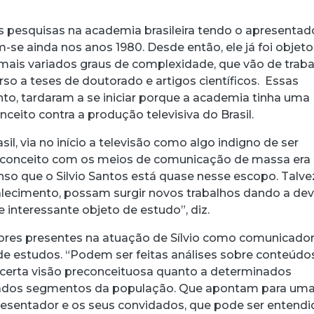
as pesquisas na academia brasileira tendo o apresentad
-se ainda nos anos 1980. Desde então, ele já foi objeto
mais variados graus de complexidade, que vão de trab
so a teses de doutorado e artigos científicos. Essas
nto, tardaram a se iniciar porque a academia tinha uma
nceito contra a produção televisiva do Brasil.
sil, via no início a televisão como algo indigno de ser
econceito com os meios de comunicação de massa era 
nso que o Silvio Santos está quase nesse escopo. Talve
alecimento, possam surgir novos trabalhos dando a dev
e interessante objeto de estudo”, diz.
tores presentes na atuação de Sílvio como comunicado
e estudos. “Podem ser feitas análises sobre conteúdo
erta visão preconceituosa quanto a determinados
ados segmentos da população. Que apontam para um
presentador e os seus convidados, que pode ser entendi