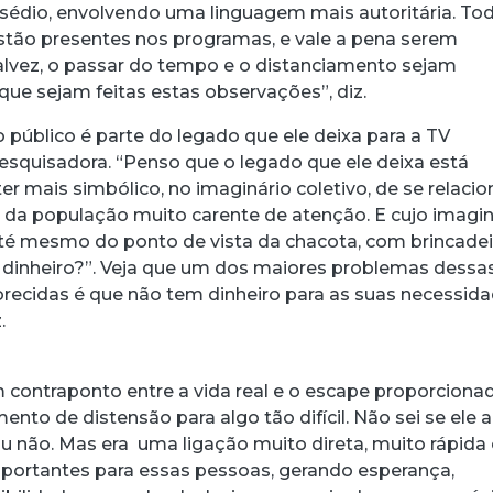
édio, envolvendo uma linguagem mais autoritária. To
tão presentes nos programas, e vale a pena serem
Talvez, o passar do tempo e o distanciamento sejam
que sejam feitas estas observações”, diz.
 público é parte do legado que ele deixa para a TV
a pesquisadora. “Penso que o legado que ele deixa está
er mais simbólico, no imaginário coletivo, de se relacio
a população muito carente de atenção. E cujo imagin
té mesmo do ponto de vista da chacota, com brincadei
inheiro?”. Veja que um dos maiores problemas dessa
recidas é que não tem dinheiro para as suas necessid
.
um contraponto entre a vida real e o escape proporciona
nto de distensão para algo tão difícil. Não sei se ele 
 não. Mas era uma ligação muito direta, muito rápid
portantes para essas pessoas, gerando esperança,