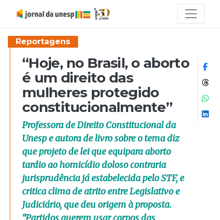
Reportagens
“Hoje, no Brasil, o aborto
Co
é um direito das
Co
mulheres protegido
Co
constitucionalmente”
Co
Professora de Direito Constitucional da
Unesp e autora de livro sobre o tema diz
que projeto de lei que equipara aborto
tardio ao homicídio doloso contraria
jurisprudência já estabelecida pelo STF, e
critica clima de atrito entre Legislativo e
Judiciário, que deu origem à proposta.
“Partidos querem usar corpos das