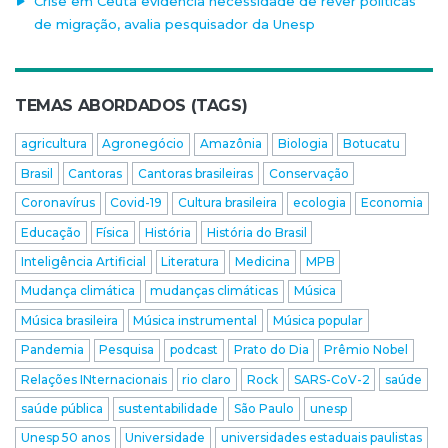
Crise em Ceuta evidencia necessidade de rever políticas
de migração, avalia pesquisador da Unesp
TEMAS ABORDADOS (TAGS)
agricultura
Agronegócio
Amazônia
Biologia
Botucatu
Brasil
Cantoras
Cantoras brasileiras
Conservação
Coronavírus
Covid-19
Cultura brasileira
ecologia
Economia
Educação
Física
História
História do Brasil
Inteligência Artificial
Literatura
Medicina
MPB
Mudança climática
mudanças climáticas
Música
Música brasileira
Música instrumental
Música popular
Pandemia
Pesquisa
podcast
Prato do Dia
Prêmio Nobel
Relações INternacionais
rio claro
Rock
SARS-CoV-2
saúde
saúde pública
sustentabilidade
São Paulo
unesp
Unesp 50 anos
Universidade
universidades estaduais paulistas