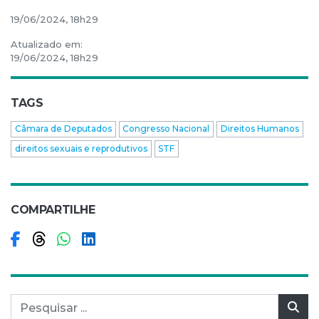
19/06/2024, 18h29
Atualizado em:
19/06/2024, 18h29
TAGS
Câmara de Deputados
Congresso Nacional
Direitos Humanos
direitos sexuais e reprodutivos
STF
COMPARTILHE
Compartilhar no Facebook
Compartilhar no Threads
Compartilhar no WhatsApp
Compartilhar no LinkedIn
Pesquisar por:
Pes