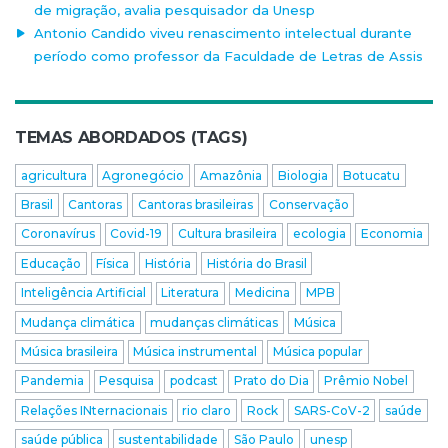
de migração, avalia pesquisador da Unesp
Antonio Candido viveu renascimento intelectual durante
período como professor da Faculdade de Letras de Assis
TEMAS ABORDADOS (TAGS)
agricultura
Agronegócio
Amazônia
Biologia
Botucatu
Brasil
Cantoras
Cantoras brasileiras
Conservação
Coronavírus
Covid-19
Cultura brasileira
ecologia
Economia
Educação
Física
História
História do Brasil
Inteligência Artificial
Literatura
Medicina
MPB
Mudança climática
mudanças climáticas
Música
Música brasileira
Música instrumental
Música popular
Pandemia
Pesquisa
podcast
Prato do Dia
Prêmio Nobel
Relações INternacionais
rio claro
Rock
SARS-CoV-2
saúde
saúde pública
sustentabilidade
São Paulo
unesp