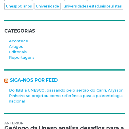
Unesp 50 anos
Universidade
universidades estaduais paulistas
CATEGORIAS
Acontece
Artigos
Editoriais
Reportagens
SIGA-NOS POR FEED
Do IBB à UNESCO, passando pelo sertão do Cariri, Allysson
Pinheiro se projetou como referência para a paleontologia
nacional
Navegação de Post
Geólogo da Unesp analisa desafios para a