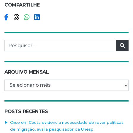
COMPARTILHE
Compartilhar no Facebook
Compartilhar no Threads
Compartilhar no WhatsApp
Compartilhar no LinkedIn
Pesquisar por:
Pes
ARQUIVO MENSAL
Arquivo mensal
POSTS RECENTES
Crise em Ceuta evidencia necessidade de rever políticas
de migração, avalia pesquisador da Unesp