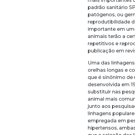
mais importantes d
padrão sanitário SP
patógenos, ou ger
reprodutibilidade 
importante em uma 
animais terão a ce
repetitivos e repro
publicação em revis
Uma das linhagens 
orelhas longas e 
que é sinônimo de r
desenvolvida em 1
substituir nas pes
animal mais comum
junto aos pesquisad
linhagens populare
empregada em pesq
hipertensos, amba