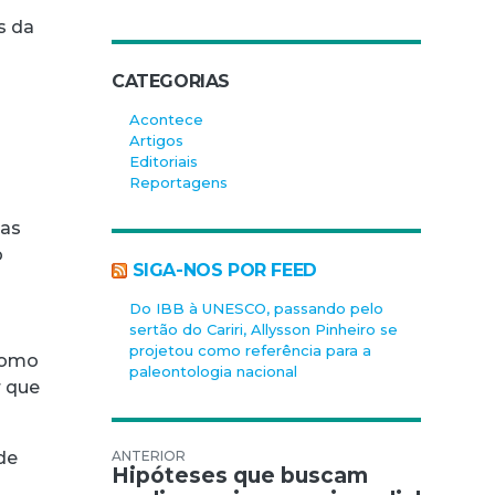
s da
CATEGORIAS
Acontece
Artigos
Editoriais
Reportagens
das
o
SIGA-NOS POR FEED
Do IBB à UNESCO, passando pelo
sertão do Cariri, Allysson Pinheiro se
projetou como referência para a
 como
paleontologia nacional
r que
Navegação de Post
de
Hipóteses que buscam