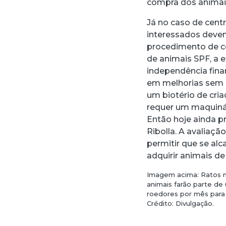
compra dos animais
Já no caso de cent
interessados deve
procedimento de co
de animais SPF, a 
independência finan
em melhorias sem d
um biotério de cri
requer um maquinár
Então hoje ainda pr
Ribolla. A avaliaçã
permitir que se a
adquirir animais de
Imagem acima: Ratos m
animais farão parte de
roedores por mês para 
Crédito: Divulgação.