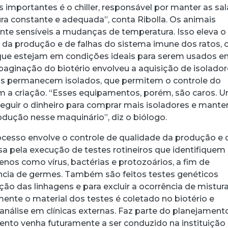
importantes é o chiller, responsável por manter as sal
 constante e adequada”, conta Ribolla. Os animais
te sensíveis a mudanças de temperatura. Isso eleva o
 da produção e de falhas do sistema imune dos ratos, 
que estejam em condições ideais para serem usados 
paginação do biotério envolveu a aquisição de isolador
os permanecem isolados, que permitem o controle do
am a criação. “Esses equipamentos, porém, são caros. 
seguir o dinheiro para comprar mais isoladores e mante
odução nesse maquinário”, diz o biólogo.
rocesso envolve o controle de qualidade da produção e 
sa pela execução de testes rotineiros que identifiquem
nos como vírus, bactérias e protozoários, a fim de
stência de germes. Também são feitos testes genéticos
ão das linhagens e para excluir a ocorrência de mistur
mente o material dos testes é coletado no biotério e
nálise em clínicas externas. Faz parte do planejament
nto venha futuramente a ser conduzido na instituição