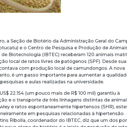
ro, a Seção de Biotério da Administração Geral do Ca
tucatu) e o Centro de Pesquisa e Produção de Animai
o de Biotecnologia (IBTEC) receberam 120 animais matr
ução local de ratos livres de patógenos (SPF). Desde sua
á contava com produção local de camundongos. A nova
anto, é um passo importante para aumentar a qualidad
pesquisas e aulas realizadas na universidade.
US$ 22.154 (um pouco mais de R$ 100 mil) garantiu à
ição e o transporte de três linhagens distintas de animai
wley e ratos espontaneamente hipertensos (SHR), este
ineiramente em pesquisas relacionadas à hipertensão.
acebook
 Threads
 no WhatsApp
ar no LinkedIn
ins Ribolla, coordenador do IBTEC, diz que um dos po