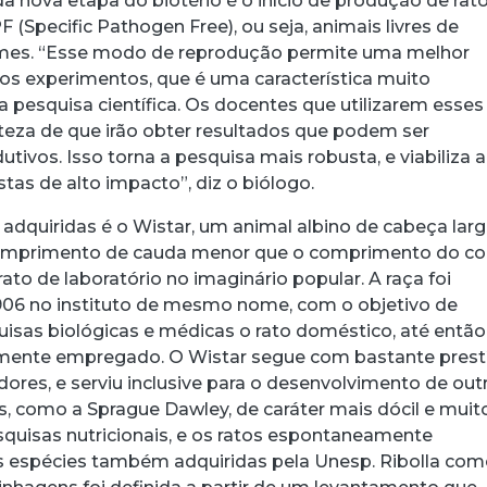
a nova etapa do biotério é o início de produção de rat
F (Specific Pathogen Free), ou seja, animais livres de
mes. “Esse modo de reprodução permite uma melhor
dos experimentos, que é uma característica muito
pesquisa científica. Os docentes que utilizarem esses
rteza de que irão obter resultados que podem ser
dutivos. Isso torna a pesquisa mais robusta, e viabiliza a
tas de alto impacto”, diz o biólogo.
adquiridas é o Wistar, um animal albino de cabeça larg
comprimento de cauda menor que o comprimento do co
ato de laboratório no imaginário popular. A raça foi
906 no instituto de mesmo nome, com o objetivo de
quisas biológicas e médicas o rato doméstico, até então
ente empregado. O Wistar segue com bastante prest
ores, e serviu inclusive para o desenvolvimento de out
s, como a Sprague Dawley, de caráter mais dócil e muit
uisas nutricionais, e os ratos espontaneamente
s espécies também adquiridas pela Unesp. Ribolla co