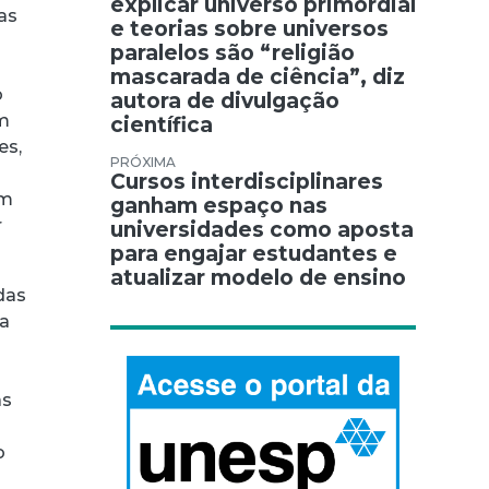
explicar universo primordial
as
e teorias sobre universos
paralelos são “religião
mascarada de ciência”, diz
o
autora de divulgação
em
científica
es,
Cursos interdisciplinares
Um
ganham espaço nas
r
universidades como aposta
para engajar estudantes e
atualizar modelo de ensino
das
 a
as
o