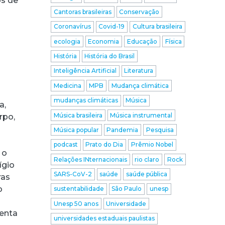
os de
Cantoras brasileiras
Conservação
Coronavírus
Covid-19
Cultura brasileira
ecologia
Economia
Educação
Física
História
História do Brasil
Inteligência Artificial
Literatura
Medicina
MPB
Mudança climática
mudanças climáticas
Música
a,
Música brasileira
Música instrumental
rpo,
Música popular
Pandemia
Pesquisa
podcast
Prato do Dia
Prêmio Nobel
 o
Relações INternacionais
rio claro
Rock
ígio
SARS-CoV-2
saúde
saúde pública
ras
o
sustentabilidade
São Paulo
unesp
Unesp 50 anos
Universidade
menta
universidades estaduais paulistas