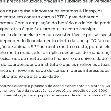
 a preços reduzidos, graças ao subsídio da universida
ros de pesquisa e laboratórios externos à Unesp, os
m entrar em contato com o IBTEC para debater o
mpra. Com a ampliação do biotério e o início da prod
expectativa é que futuramente o centro consiga
ceira de maneira a ser autossustentável e possa invest
epender do financiamento direto da Unesp. “O fato de
ação de animais SPF aumenta muito o custo, porque ele
io muito maior, e isso implica despesas de manutenç
ecisamos de muito auxílio financeiro da universidade”, 
o do coordenador do instituto é que as melhorias atuais 
lcance um novo mercado de consumidores interessados
 laboratório de alta qualidade.
atrizes durante o processo de acondicionamento no biotério. Os
 uma nova fase da instalação, que prevê a produção de até 2000
comercialização para grupos de pesquisa de dentro e fora da Une