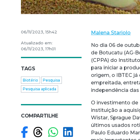
06/11/2023, 15h42
Malena Stariolo
Atualizado em:
No dia 06 de outub
06/11/2023, 17h01
de Botucatu (AG-Bo
(CPPA) do Institut
para iniciar a prod
TAGS
origem, o IBTEC j
Biotério
Pesquisa
empreitada, entret
Pesquisa aplicada
independência das 
O investimento de 
instituição a aquis
COMPARTILHE
Wistar, Sprague Da
últimos usados rot
Compartilhar no F
Compartilhar no
Compartilhar
Compartilh
Paulo Eduardo Mart