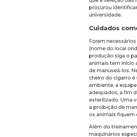
que a seleção das 
procurou identific
universidade.
Cuidados come
Foram necessários 
(nome do local ond
produção siga o p
animais tem início
de manuseá-los. N
cheiro do cigarro é
ambiente, a equipe
adequados, a fim d
esterilizado. Uma 
a proibição de man
os animais fiquem 
Além do treinament
maquinários especí