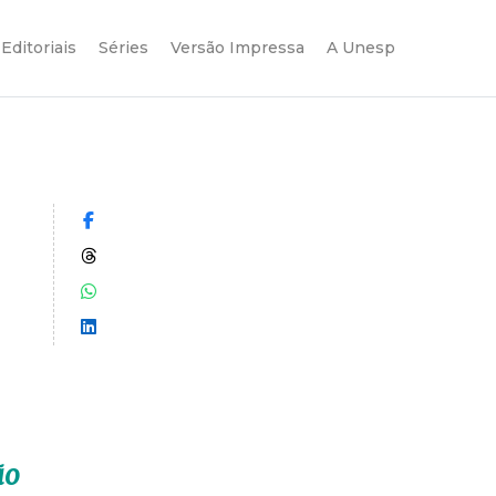
Editoriais
Séries
Versão Impressa
A Unesp
Compartilhar no Facebook
Compartilhar no Threads
Compartilhar no WhatsApp
Compartilhar no LinkedIn
ão