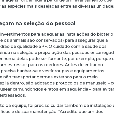
linhagens foi definida a partir de um levantamento que
ar as espécies mais desejadas entre as diversas unidade
çam na seleção do pessoal
investimentos para adequar as instalações do biotério
e os animais são conservados) para assegurar que a
adrão de qualidade SPF. O cuidado com a saúde dos
 ainda na seleção e preparação das pessoas encarrega
enhuma delas pode ser fumante, por exemplo, porque 
 um estressor para os roedores. Antes de entrar no
 precisa banhar-se e vestir roupas e equipamentos
e não transportar germes externos para o meio
vez lá dentro, são adotados protocolos de manuseio –
usear camundongos e ratos em sequência – para evita
estressados.
o da equipe, foi preciso cuidar também da instalação 
ficos e de sua manutenção. “Acredito que um dos