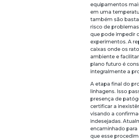
equipamentos mais 
em uma temperatura
também são bastan
risco de problemas
que pode impedir 
experimentos. A re
caixas onde os rat
ambiente e facilit
plano futuro é con
integralmente a pr
A etapa final do p
linhagens. Isso pas
presença de patóge
certificar a inexi
visando a confirmaç
indesejadas. Atual
encaminhado para a
que esse procedime