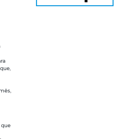
a
ara
 que,
 mês,
e que