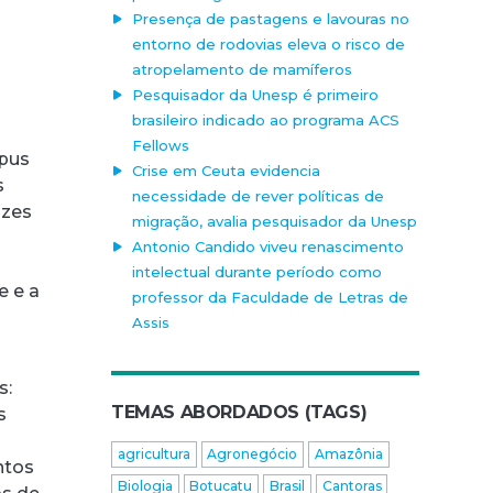
Presença de pastagens e lavouras no
entorno de rodovias eleva o risco de
atropelamento de mamíferos
Pesquisador da Unesp é primeiro
brasileiro indicado ao programa ACS
Fellows
mpus
Crise em Ceuta evidencia
s
necessidade de rever políticas de
izes
migração, avalia pesquisador da Unesp
Antonio Candido viveu renascimento
intelectual durante período como
e e a
professor da Faculdade de Letras de
Assis
s:
TEMAS ABORDADOS (TAGS)
s
agricultura
Agronegócio
Amazônia
ntos
Biologia
Botucatu
Brasil
Cantoras