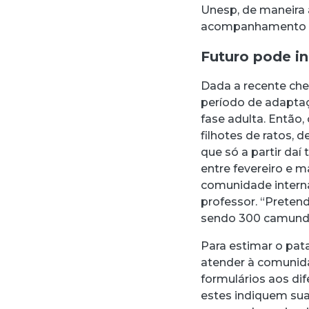
Unesp, de maneira 
acompanhamento ma
Futuro pode in
Dada a recente che
período de adaptaç
fase adulta. Então,
filhotes de ratos,
que só a partir daí
entre fevereiro e m
comunidade interna
professor. “Preten
sendo 300 camundo
Para estimar o pat
atender à comunid
formulários aos dif
estes indiquem sua