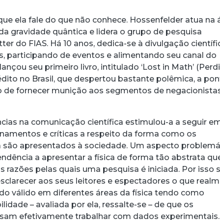
que ela fale do que não conhece. Hossenfelder atua na 
a gravidade quântica e lidera o grupo de pesquisa
ter do FIAS. Há 10 anos, dedica-se à divulgação científi
as, participando de eventos e alimentando seu canal do
ançou seu primeiro livro, intitulado ‘Lost in Math’ (Perd
édito no Brasil, que despertou bastante polêmica, a po
o de fornecer munição aos segmentos de negacionista
cias na comunicação científica estimulou-a a seguir e
namentos e críticas a respeito da forma como os
a são apresentados à sociedade. Um aspecto problemá
tendência a apresentar a física de forma tão abstrata qu
 razões pelas quais uma pesquisa é iniciada. Por isso 
 esclarecer aos seus leitores e espectadores o que real
do válido em diferentes áreas da física tendo como
lidade – avaliada por ela, ressalte-se – de que os
sam efetivamente trabalhar com dados experimentais.