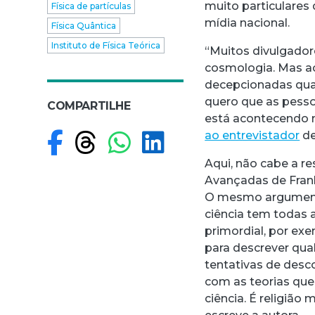
muito particulares
Física de partículas
mídia nacional.
Física Quântica
Instituto de Física Teórica
“Muitos divulgado
cosmologia. Mas a
decepcionadas qua
quero que as pess
COMPARTILHE
está acontecendo n
Compartilhar no F
Compartilhar no
Compartilhar
Compartilh
ao entrevistador
de
Aqui, não cabe a r
Avançadas de Frankf
O mesmo argumento
ciência tem todas a
primordial, por ex
para descrever qu
tentativas de desc
com as teorias que
ciência. É religião