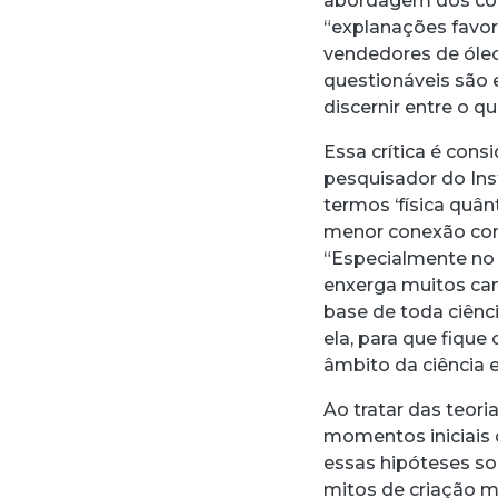
abordagem dos con
“explanações favori
vendedores de óle
questionáveis são 
discernir entre o 
Essa crítica é cons
pesquisador do Inst
termos ‘física quâ
menor conexão com
“Especialmente no Br
enxerga muitos cam
base de toda ciênc
ela, para que fiqu
âmbito da ciência 
Ao tratar das teor
momentos iniciais 
essas hipóteses so
mitos de criação 