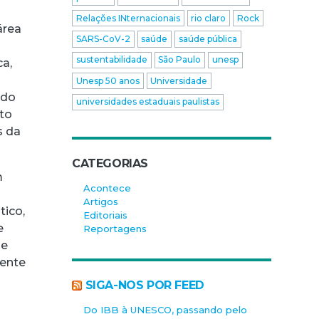
Relações INternacionais
rio claro
Rock
área
SARS-CoV-2
saúde
saúde pública
sustentabilidade
São Paulo
unesp
ca,
Unesp 50 anos
Universidade
ido
universidades estaduais paulistas
nto
s da
CATEGORIAS
m
Acontece
Artigos
tico,
Editoriais
e
Reportagens
se
mente
SIGA-NOS POR FEED
Do IBB à UNESCO, passando pelo