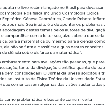
a adota no livro recém-lançado no Brasil para devassar
cosmologia e da física, incluindo Cosmologia Cíclica
 Ecpitórico, Gênese Geométrica, Grande Rebote, Inflato
e outros mais. Seu intuito é o de apontar os problemas
 a abordagem destes temas pelos autores de divulgaç
, e compartilhar com o leitor seu juízo sobre o que seria
 física, para a matemática ou mesmo para a ciência com
, ela não se furta a classificar alguns destes conceitos
a de ciência sob o disfarce da matemática”.
 embasamento para avaliações tão pesadas, que par
acusação, tanto da divulgação científica quanto do tra
isa bem consolidadas? O
Jornal da Unesp
solicitou a t
os ao Instituto de Física Teórica da Universidade Esta
sp) que comentassem algumas das visões sustentadas 
ta como problemática, e bastante comum, certa