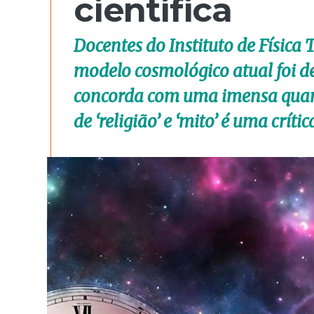
científica
Docentes do Instituto de Físic
modelo cosmológico atual foi d
concorda com uma imensa quant
de ‘religião’ e ‘mito’ é uma crític