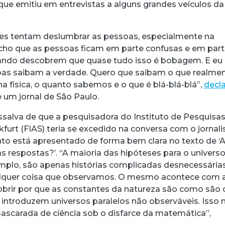
 que emitiu em entrevistas a alguns grandes veículos da
res tentam deslumbrar as pessoas, especialmente na
cho que as pessoas ficam em parte confusas e em par
ndo descobrem que quase tudo isso é bobagem. E eu
oas saibam a verdade. Quero que saibam o que realme
a física, o quanto sabemos e o que é blá-blá-blá”,
decl
acebook
 Threads
 no WhatsApp
ar no LinkedIn
 um jornal de São Paulo.
essalva de que a pesquisadora do Instituto de Pesquisa
urt (FIAS) teria se excedido na conversa com o jornalis
 está apresentado de forma bem clara no texto de ‘
s respostas?’. “A maioria das hipóteses para o univers
emplo, são apenas histórias complicadas desnecessária
alquer coisa que observamos. O mesmo acontece com 
obrir por que as constantes da natureza são como são 
 introduzem universos paralelos não observáveis. Isso 
 mascarada de ciência sob o disfarce da matemática”,