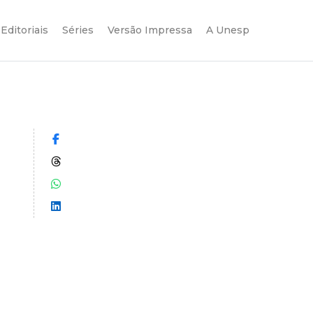
Editoriais
Séries
Versão Impressa
A Unesp
Compartilhar no Facebook
Compartilhar no Threads
Compartilhar no WhatsApp
Compartilhar no LinkedIn