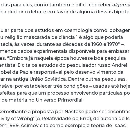
cias para eles, como também é difícil conceber
algum
ria decidir o debate em favor de alguma dessas hipóte
otular parte dos estudos em cosmologia como ‘bobagem
u ‘religião mascarada de ciência´ é algo que poderia
tecia, às vezes, durante as décadas de 1960 e 1970” –,
menos dados experimentais disponíveis para embasar
as. “Embora já naquela época houvesse boa pesquisa
cientista. E cita os estudos do pesquisador russo Andrei
obel da Paz e responsável pelo desenvolvimento da
 na antiga União Soviética. Dentre outras pesquisas,
sável por estabelecer três condições – usadas até hoje
sfeitas para que um processo envolvendo partículas p
 de matéria no Universo Primordial.
melhante à proposta por Nastase pode ser encontra
ivity of Wrong’ (A Relatividade do Erro), de autoria de I
em 1989. Asimov cita como exemplo a teoria de Isaac