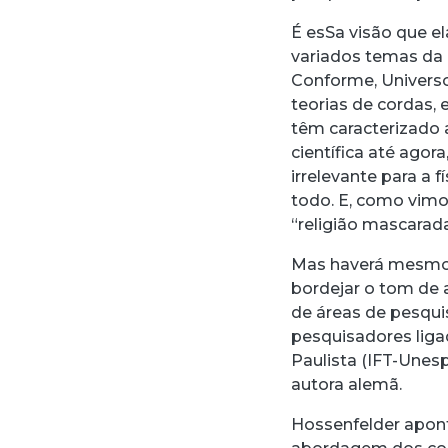
É esSa visão que el
variados temas da 
Conforme, Universo
teorias de cordas, 
têm caracterizado
científica até agora
irrelevante para a
todo. E, como vimos
“religião mascarad
Mas haverá mesmo
bordejar o tom de 
de áreas de pesqu
pesquisadores ligad
Paulista (IFT-Une
autora alemã.
Hossenfelder apon