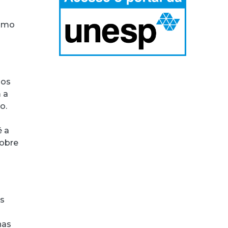
nimo
 os
 a
o.
é a
sobre
as
o
nas