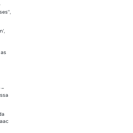
a
ses”,
’,
 as
 –
ossa
da
saac