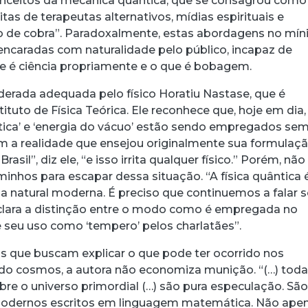
ceitos da mecânica quântica, que se consagrou como
tas de terapeutas alternativos, mídias espirituais e
o de cobra”. Paradoxalmente, estas abordagens no mí
encaradas com naturalidade pelo público, incapaz de
que é ciência propriamente e o que é bobagem.
iderada adequada pelo físico Horatiu Nastase, que é
ituto de Física Teórica. Ele reconhece que, hoje em dia,
ntica’ e ‘energia do vácuo’ estão sendo empregados sem
 a realidade que ensejou originalmente sua formulaçã
asil”, diz ele, “e isso irrita qualquer físico.” Porém, não
inhos para escapar dessa situação. “A física quântica 
ia natural moderna. É preciso que continuemos a falar 
e clara a distinção entre o modo como é empregada no
e seu uso como ‘tempero’ pelos charlatães”.
ias que buscam explicar o que pode ter ocorrido nos
do cosmos, a autora não economiza munição. “(…) tod
bre o universo primordial (…) são pura especulação. Sã
modernos escritos em linguagem matemática. Não ape