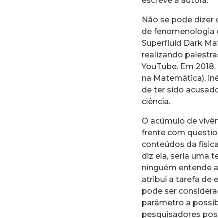
escreve a autora.
Não se pode dizer 
de fenomenologia d
Superfluid Dark Mat
realizando palestr
YouTube. Em 2018, l
na Matemática), in
de ter sido acusad
ciência.
O acúmulo de vivên
frente com questio
conteúdos da físic
diz ela, seria uma 
ninguém entende as
atribui a tarefa de
pode ser considera
parâmetro a possibi
pesquisadores pos