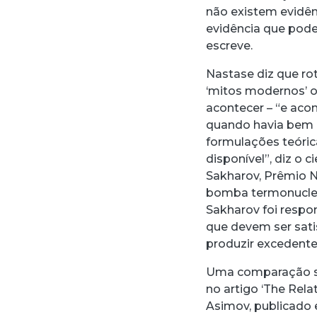
não existem evidên
evidência que pode
escreve.
Nastase diz que r
‘mitos modernos’ o
acontecer – “e acon
quando havia bem 
formulações teóric
disponível”, diz o 
Sakharov, Prêmio N
bomba termonuclear
Sakharov foi respon
que devem ser sati
produzir excedente
Uma comparação se
no artigo ‘The Relat
Asimov, publicado 