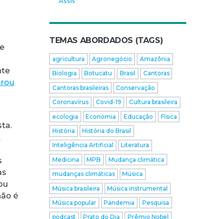
Assis
TEMAS ABORDADOS (TAGS)
te
agricultura
Agronegócio
Amazônia
nte
Biologia
Botucatu
Brasil
Cantoras
arou
Cantoras brasileiras
Conservação
Coronavírus
Covid-19
Cultura brasileira
s
ecologia
Economia
Educação
Física
ta.
História
História do Brasil
A
Inteligência Artificial
Literatura
o
Medicina
MPB
Mudança climática
s
as
mudanças climáticas
Música
ou
Música brasileira
Música instrumental
não é
Música popular
Pandemia
Pesquisa
podcast
Prato do Dia
Prêmio Nobel