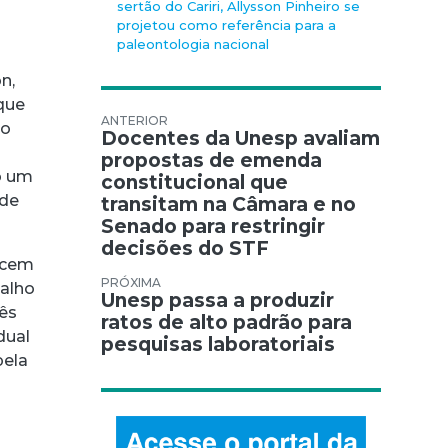
sertão do Cariri, Allysson Pinheiro se
projetou como referência para a
paleontologia nacional
n,
 que
Navegação de Post
ão
Docentes da Unesp avaliam
propostas de emenda
o um
constitucional que
 de
transitam na Câmara e no
Senado para restringir
decisões do STF
ecem
balho
Unesp passa a produzir
rês
ratos de alto padrão para
dual
pesquisas laboratoriais
pela