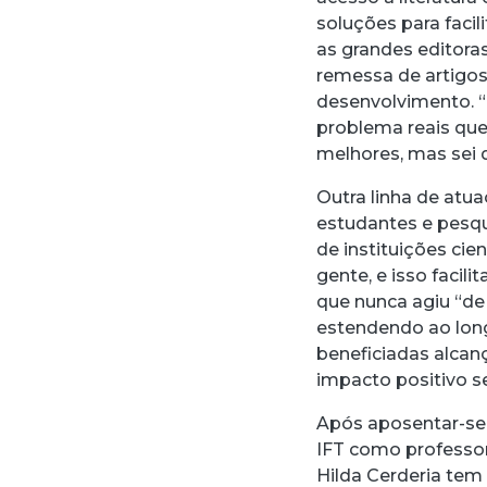
soluções para faci
as grandes editoras
remessa de artigos
desenvolvimento. “
problema reais que
melhores, mas sei q
Outra linha de atua
estudantes e pesq
de instituições ci
gente, e isso facili
que nunca agiu “de
estendendo ao lon
beneficiadas alca
impacto positivo s
Após aposentar-se n
IFT como professora
Hilda Cerderia tem