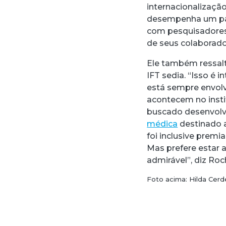
internacionalização
desempenha um pap
com pesquisadores d
de seus colaborador
Ele também ressal
IFT sedia. “Isso é i
está sempre envolv
acontecem no insti
buscado desenvolve
médica
destinado a
foi inclusive premi
Mas prefere estar a
admirável”, diz Roc
Foto acima: Hilda Cerd