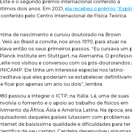
 Este é o segundo prêmio internacional conferido à
ltimos dois anos. Em 2021,
ela recebeu o prêmio “Espír
, conferido pelo Centro Internacional de Física Teórica
gentina de nascimento e cursou doutorado na Brown
 Veio ao Brasil a convite, nos anos 1970, para atuar na
acebook
 Threads
 no WhatsApp
ar no LinkedIn
ava então os seus primeiros passos. “Eu cursava um 
lanck Institute em Stuttgart, na Alemanha. O professo
Leite nos visitou e conversou com os pós-doutorandos
 UNICAMP. Ele tinha um interesse especial nos latino-
creditava que eles poderiam se estabelecer definitiva
 de ficar por apenas um ano ou dois”, lembra.
80 passou a integrar o ICTP, na Itália. Lá, uma de suas
nvolvia o fomento e o apoio ao trabalho de físicos em
vimento da África, Ásia e América Latina. Na época, er
uisadores daqueles países lutassem com problemas
ternet de baixíssima qualidade e dificuldades para ter
 científica de seu campo. Cerdeira desenvolveu algumas