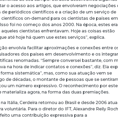
litar o acesso aos artigos, que envolveram negociações
 de periódicos científicos e a criação de um serviço de
 científicos on-demand para os cientistas de países e
Isso foi no começo dos anos 2000. Na época, estes er
 aqueles cientistas enfrentavam. Hoje as coisas estão
ue até hoje há quem use estes serviços”, explica.
ção envolvia facilitar aproximações e conexões entre o
uisadores dos países em desenvolvimento e os integra
entíficas renomadas. “Sempre conversei bastante, com m
tava na hora de indicar contatos e conexões”, diz. Ela exp
 forma sistemática”, mas, como sua atuação vem se
go de décadas, o montante de pessoas que se sentira
nçou um número expressivo. O reconhecimento por este
e materializa agora, na forma das duas premiações.
a Itália, Cerdeira retornou ao Brasil e desde 2006 atua
 voluntária. Para o diretor do IFT, Alexandre Reily Roch
 feito uma contribuição expressiva para a