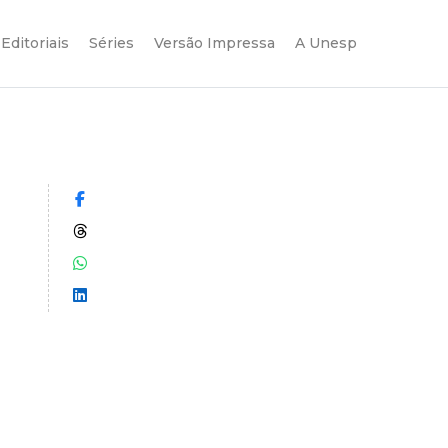
Editoriais
Séries
Versão Impressa
A Unesp
Compartilhar no Facebook
Compartilhar no Threads
Compartilhar no WhatsApp
Compartilhar no LinkedIn