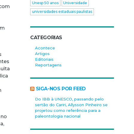
Unesp 50 anos
Universidade
 com
universidades estaduais paulistas
m
am
CATEGORIAS
Acontece
Artigos
s
Editoriais
ntes
Reportagens
uita
lica
SIGA-NOS POR FEED
m
Do IBB à UNESCO, passando pelo
sertão do Cariri, Allysson Pinheiro se
projetou como referência para a
paleontologia nacional
 no
a,