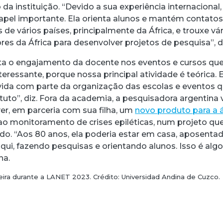
 da instituição. “Devido a sua experiência internacional,
el importante. Ela orienta alunos e mantém contato
e vários países, principalmente da África, e trouxe vá
es da África para desenvolver projetos de pesquisa”, di
ta o engajamento da docente nos eventos e cursos que
nteressante, porque nossa principal atividade é teórica. E
ida com parte da organização das escolas e eventos 
tuto”, diz. Fora da academia, a pesquisadora argentina
r, em parceria com sua filha, um
novo produto para a 
o monitoramento de crises epiléticas, num projeto que
ado. “Aos 80 anos, ela poderia estar em casa, aposentad
qui, fazendo pesquisas e orientando alunos. Isso é alg
ha.
eira durante a LANET 2023. Crédito: Universidad Andina de Cuzco.