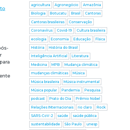
agricultura
Agronegócio
Amazônia
ito
Biologia
Botucatu
Brasil
Cantoras
Cantoras brasileiras
Conservação
Coronavírus
Covid-19
Cultura brasileira
ecologia
Economia
Educação
Física
História
História do Brasil
pós-
r
Inteligência Artificial
Literatura
 para
Medicina
MPB
Mudança climática
mudanças climáticas
Música
mente
Música brasileira
Música instrumental
Música popular
Pandemia
Pesquisa
podcast
Prato do Dia
Prêmio Nobel
Relações INternacionais
rio claro
Rock
a
SARS-CoV-2
saúde
saúde pública
sustentabilidade
São Paulo
unesp