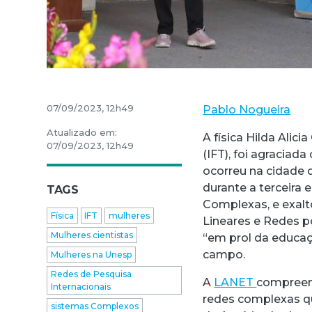
07/09/2023, 12h49
Pablo Nogueira
Atualizado em:
A física Hilda Alici
07/09/2023, 12h49
(IFT), foi agraciad
ocorreu na cidade 
durante a terceira
TAGS
Complexas, e exalt
Física
IFT
mulheres
Lineares e Redes p
Mulheres cientistas
“em prol da educa
campo.
Mulheres na Unesp
Redes de Pesquisa
A
LANET
compreen
Internacionais
redes complexas qu
sistemas Complexos