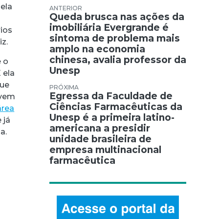
 ela
Navegação de Post
Queda brusca nas ações da
s
imobiliária Evergrande é
rios
sintoma de problema mais
z.
amplo na economia
chinesa, avalia professor da
 o
Unesp
 ela
que
Egressa da Faculdade de
 vem
Ciências Farmacêuticas da
área
Unesp é a primeira latino-
 já
americana a presidir
a.
unidade brasileira de
o
empresa multinacional
farmacêutica