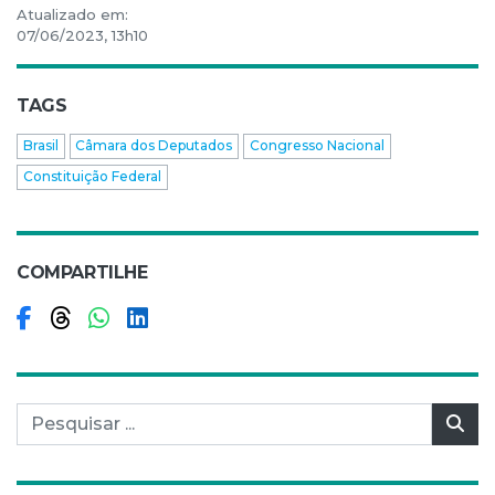
Atualizado em:
07/06/2023, 13h10
TAGS
Brasil
Câmara dos Deputados
Congresso Nacional
Constituição Federal
COMPARTILHE
Compartilhar no Facebook
Compartilhar no Threads
Compartilhar no WhatsApp
Compartilhar no LinkedIn
Pesquisar por:
Pes