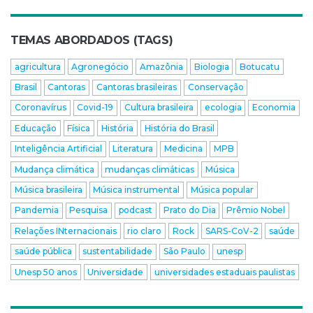
TEMAS ABORDADOS (TAGS)
agricultura
Agronegócio
Amazônia
Biologia
Botucatu
Brasil
Cantoras
Cantoras brasileiras
Conservação
Coronavírus
Covid-19
Cultura brasileira
ecologia
Economia
Educação
Física
História
História do Brasil
Inteligência Artificial
Literatura
Medicina
MPB
Mudança climática
mudanças climáticas
Música
Música brasileira
Música instrumental
Música popular
Pandemia
Pesquisa
podcast
Prato do Dia
Prêmio Nobel
Relações INternacionais
rio claro
Rock
SARS-CoV-2
saúde
saúde pública
sustentabilidade
São Paulo
unesp
Unesp 50 anos
Universidade
universidades estaduais paulistas