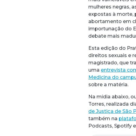
mulheres negras, a
expostas à morte,
abortamento em clí
importunação do Es
debate mais maduro
Esta edição do Pra
direitos sexuais e
magistrado, que tr
uma
entrevista co
Medicina do campu
sobre a matéria.
Na mídia abaixo, o
Torres, realizada d
de Justiça de São 
também na
plataf
Podcasts, Spotify e