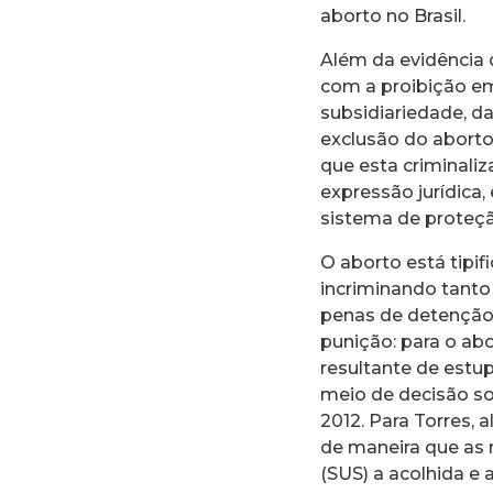
aborto no Brasil.
Além da evidência
com a proibição em
subsidiariedade, da
exclusão do abort
que esta criminaliz
expressão jurídica, 
sistema de proteçã
O aborto está tipif
incriminando tanto
penas de detenção 
punição: para o abo
resultante de estu
meio de decisão s
2012. Para Torres, a
de maneira que as 
(SUS) a acolhida e 