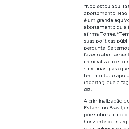
“Não estou aqui f
abortamento. Não es
é um grande equívo
abortamento ou a 
afirma Torres. “Te
suas políticas púb
pergunta. Se temo
fazer o abortamen
criminalizá-lo e to
sanitárias, para qu
tenham todo apoio 
(abortar), que o f
diz.
A criminalização d
Estado no Brasil, 
põe sobre a cabeç
horizonte de inseg
mais vulneráveis e