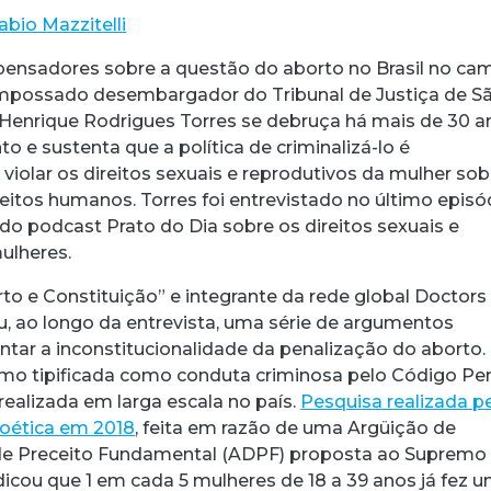
abio Mazzitelli
pensadores sobre a questão do aborto no Brasil no c
empossado desembargador do Tribunal de Justiça de S
 Henrique Rodrigues Torres se debruça há mais de 30 a
to e sustenta que a política de criminalizá-lo é
o violar os direitos sexuais e reprodutivos da mulher sob
eitos humanos. Torres foi entrevistado no último episó
do podcast Prato do Dia sobre os direitos sexuais e
ulheres.
rto e Constituição” e integrante da rede global Doctors
ou, ao longo da entrevista, uma série de argumentos
entar a inconstitucionalidade da penalização do aborto.
mo tipificada como conduta criminosa pelo Código Pen
realizada em larga escala no país.
Pesquisa realizada p
acebook
 Threads
 no WhatsApp
ar no LinkedIn
ioética em 2018
, feita em razão de uma Argüição de
e Preceito Fundamental (ADPF) proposta ao Supremo
ndicou que 1 em cada 5 mulheres de 18 a 39 anos já fez 