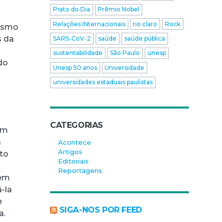
Prato do Dia
Prêmio Nobel
Relações INternacionais
rio claro
Rock
mesmo
s da
SARS-CoV-2
saúde
saúde pública
sustentabilidade
São Paulo
unesp
do
Unesp 50 anos
Universidade
universidades estaduais paulistas
o
CATEGORIAS
om
á
Acontece
Artigos
rto
Editoriais
r
Reportagens
 em
á-la
e
SIGA-NOS POR FEED
a.