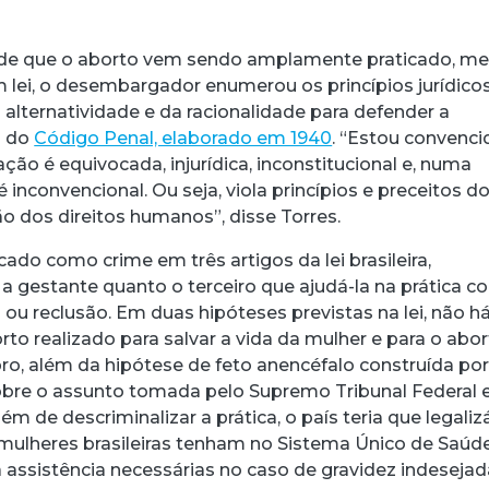
 de que o aborto vem sendo amplamente praticado, 
 lei, o desembargador enumerou os princípios jurídico
 alternatividade e da racionalidade para defender a
o do
Código Penal, elaborado em 1940
. “Estou convenci
ação é equivocada, injurídica, inconstitucional e, numa
é inconvencional. Ou seja, viola princípios e preceitos d
o dos direitos humanos”, disse Torres.
icado como crime em três artigos da lei brasileira,
 a gestante quanto o terceiro que ajudá-la na prática c
ou reclusão. Em duas hipóteses previstas na lei, não h
rto realizado para salvar a vida da mulher e para o abo
pro, além da hipótese de feto anencéfalo construída po
obre o assunto tomada pelo Supremo Tribunal Federal
lém de descriminalizar a prática, o país teria que legaliz
mulheres brasileiras tenham no Sistema Único de Saúd
a assistência necessárias no caso de gravidez indesejad