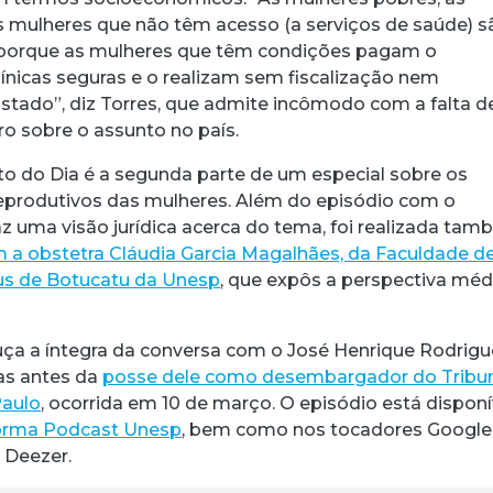
s mulheres que não têm acesso (a serviços de saúde) s
 porque as mulheres que têm condições pagam o
nicas seguras e o realizam sem fiscalização nem
tado”, diz Torres, que admite incômodo com a falta 
 sobre o assunto no país.
to do Dia é a segunda parte de um especial sobre os
 reprodutivos das mulheres. Além do episódio com o
az uma visão jurídica acerca do tema, foi realizada ta
m a obstetra Cláudia Garcia Magalhães, da Faculdade d
s de Botucatu da Unesp
, que expôs a perspectiva méd
uça a íntegra da conversa com o José Henrique Rodrig
ias antes da
posse dele como desembargador do Tribu
Paulo
, ocorrida em 10 de março. O episódio está disponí
orma Podcast Unesp
, bem como nos tocadores Google
 Deezer.