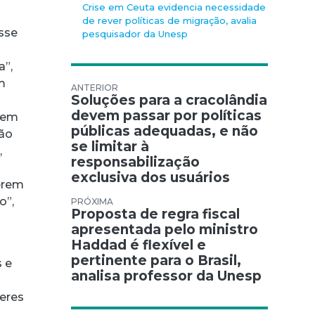
Crise em Ceuta evidencia necessidade
de rever políticas de migração, avalia
esse
pesquisador da Unesp
a”,
m
Navegação de Post
Soluções para a cracolândia
devem passar por políticas
vem
públicas adequadas, e não
Não
se limitar à
,
responsabilização
exclusiva dos usuários
erem
o”,
Proposta de regra fiscal
apresentada pelo ministro
Haddad é flexível e
pertinente para o Brasil,
s e
analisa professor da Unesp
heres