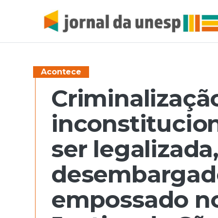
Acontece
Criminalizaçã
inconstitucion
ser legalizada,
desembargad
empossado no