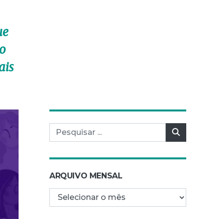
ue
mo
ais
Pesquisar por:
Pesquisar
ARQUIVO MENSAL
Arquivo mensal