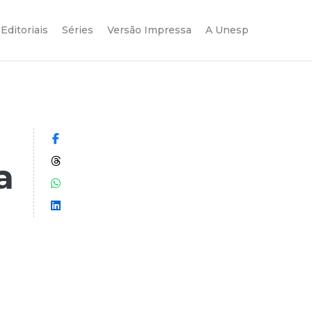
Editoriais
Séries
Versão Impressa
A Unesp
Compartilhar no Facebook
Compartilhar no Threads
a
Compartilhar no WhatsApp
Compartilhar no LinkedIn