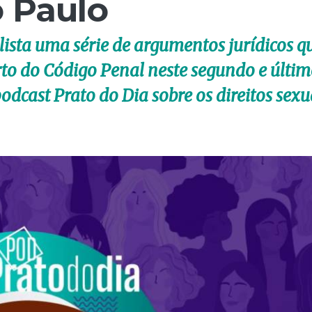
o Paulo
lista uma série de argumentos jurídicos q
rto do Código Penal neste segundo e últi
odcast Prato do Dia sobre os direitos sexu