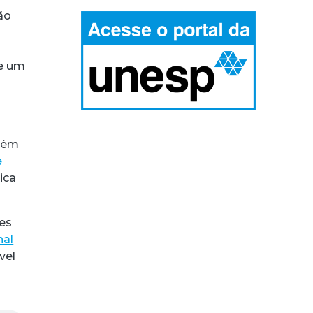
ão
de um
mbém
e
ica
ues
nal
vel