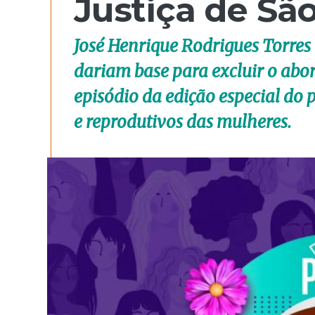
Justiça de Sã
José Henrique Rodrigues Torres 
dariam base para excluir o abo
episódio da edição especial do p
e reprodutivos das mulheres.