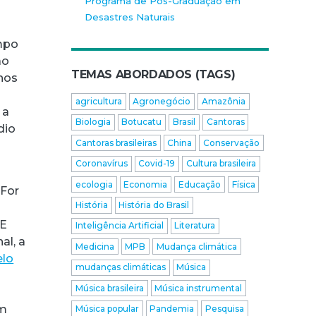
Programa de Pós-Graduação em
Desastres Naturais
ampo
ão
TEMAS ABORDADOS (TAGS)
nos
agricultura
Agronegócio
Amazônia
 a
Biologia
Botucatu
Brasil
Cantoras
dio
Cantoras brasileiras
China
Conservação
Coronavírus
Covid-19
Cultura brasileira
ecologia
Economia
Educação
Física
 For
História
História do Brasil
 E
Inteligência Artificial
Literatura
al, a
Medicina
MPB
Mudança climática
elo
mudanças climáticas
Música
Música brasileira
Música instrumental
um
Música popular
Pandemia
Pesquisa