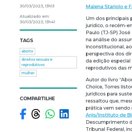
30/03/2023, 13h13
Malena Stariolo e F
Atualizado em:
Um dos principais 
30/03/2023, 13h41
jurídico, o recém-
Paulo (TJ-SP) José
na análise do assun
TAGS
inconstitucional, a
aborto
perspectiva dos dir
direitos sexuais e
da edição especial 
reprodutivos
reprodutivos das m
mulher
Autor do livro “Abo
Choice, Torres list
jurídicos para sust
COMPARTILHE
ressaltou que, mes
prática vem sendo 
Compartilhar no F
Compartilhar no
Compartilhar
Compartilh
Anis/Instituto de B
Descumprimento d
Tribunal Federal, i