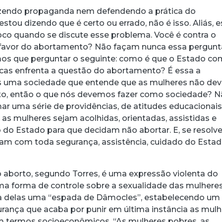
azendo propaganda nem defendendo a prática do
tou dizendo que é certo ou errado, não é isso. Aliás, 
co quando se discute esse problema. Você é contra o
favor do abortamento? Não façam nunca essa pergunt
mos que perguntar o seguinte: como é que o Estado co
licas enfrenta a questão do abortamento? É essa a
s uma sociedade que entende que as mulheres não de
to, então o que nós devemos fazer como sociedade? 
mar uma série de providências, de atitudes educacionais
e as mulheres sejam acolhidas, orientadas, assistidas e
do Estado para que decidam não abortar. E, se resolv
açam com toda segurança, assistência, cuidado do Estad
o aborto, segundo Torres, é uma expressão violenta do
uma forma de controle sobre a sexualidade das mulhere
a delas uma “espada de Dâmocles”, estabelecendo um
urança que acaba por punir em última instância as mul
m termos socioeconômicos. “As mulheres pobres, as