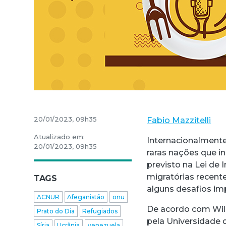
20/01/2023, 09h35
Fabio Mazzitelli
Atualizado em:
Internacionalmente
20/01/2023, 09h35
raras nações que in
previsto na Lei de 
migratórias recent
TAGS
alguns desafios imp
ACNUR
Afeganistão
onu
De acordo com Wil
Prato do Dia
Refugiados
pela Universidade d
Síria
Ucrânia
venezuela