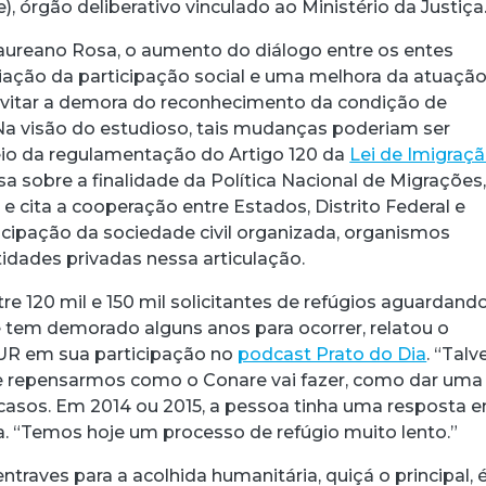
, órgão deliberativo vinculado ao Ministério da Justiça
aureano Rosa, o aumento do diálogo entre os entes
liação da participação social e uma melhora da atuaçã
vitar a demora do reconhecimento da condição de
 Na visão do estudioso, tais mudanças poderiam ser
eio da regulamentação do Artigo 120 da
Lei de Imigraç
sa sobre a finalidade da Política Nacional de Migrações
 e cita a cooperação entre Estados, Distrito Federal e
ticipação da sociedade civil organizada, organismos
tidades privadas nessa articulação.
re 120 mil e 150 mil solicitantes de refúgios aguardand
 tem demorado alguns anos para ocorrer, relatou o
UR em sua participação no
podcast Prato do Dia
. “Talv
 repensarmos como o Conare vai fazer, como dar uma
 casos. Em 2014 ou 2015, a pessoa tinha uma resposta 
a. “Temos hoje um processo de refúgio muito lento.”
ntraves para a acolhida humanitária, quiçá o principal, 