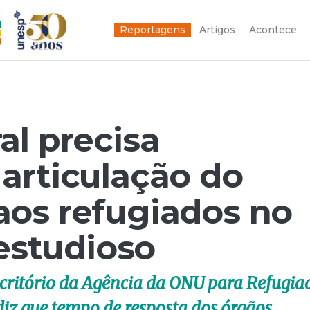
Reportagens
Artigos
Acontece
al precisa
articulação do
aos refugiados no
 estudioso
escritório da Agência da ONU para Refugia
iz que tempo de resposta dos órgãos