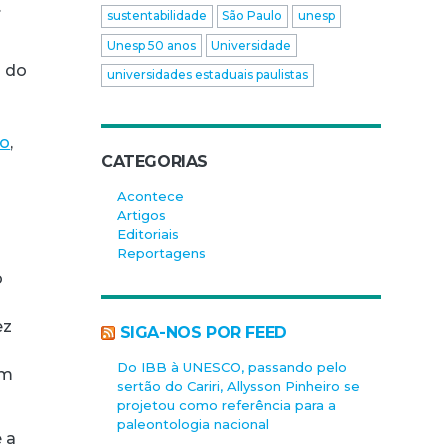
.
sustentabilidade
São Paulo
unesp
Unesp 50 anos
Universidade
o do
universidades estaduais paulistas
ão
,
CATEGORIAS
,
Acontece
Artigos
Editoriais
Reportagens
o
ez
SIGA-NOS POR FEED
Do IBB à UNESCO, passando pelo
em
sertão do Cariri, Allysson Pinheiro se
projetou como referência para a
paleontologia nacional
é a