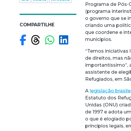
Programa de Pós-G
(programa interins
o governo que se in
COMPARTILHE
criando uma políti
que coordene e int
Compartilhar no F
Compartilhar no
Compartilhar
Compartilh
municípios.
“Temos iniciativas 
de direitos, mas n
importantíssimo”, 
assistente de eleg
Refugiados, em São
A
legislação brasile
Estatuto dos Refu
Unidas (ONU) criad
de 1997 e adota um
o que é elogiado p
princípios legais, 