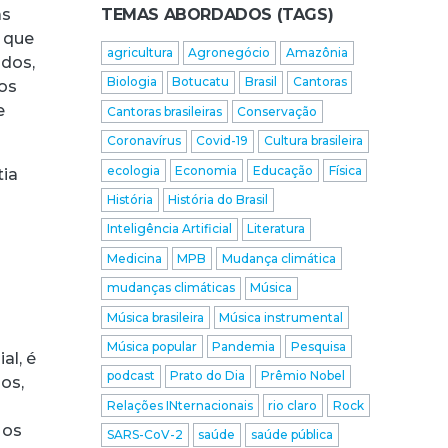
as
TEMAS ABORDADOS (TAGS)
l que
agricultura
Agronegócio
Amazônia
ados,
Biologia
Botucatu
Brasil
Cantoras
dos
e
Cantoras brasileiras
Conservação
Coronavírus
Covid-19
Cultura brasileira
ecologia
Economia
Educação
Física
tia
História
História do Brasil
Inteligência Artificial
Literatura
Medicina
MPB
Mudança climática
mudanças climáticas
Música
Música brasileira
Música instrumental
Música popular
Pandemia
Pesquisa
al, é
podcast
Prato do Dia
Prêmio Nobel
os,
Relações INternacionais
rio claro
Rock
 os
SARS-CoV-2
saúde
saúde pública