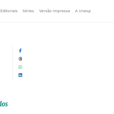
Editoriais
Séries
Versão Impressa
A Unesp
Compartilhar no Facebook
Compartilhar no Threads
Compartilhar no WhatsApp
Compartilhar no LinkedIn
dos