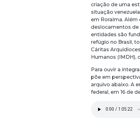
criação de uma estr
situação venezuela
em Roraima. Além d
deslocamentos de af
entidades são fun
refúgio no Brasil, 
Cáritas Arquidioces
Humanos (IMDH), de
Para ouvir a ínteg
põe em perspectiva
arquivo abaixo. A e
federal, em 16 de 