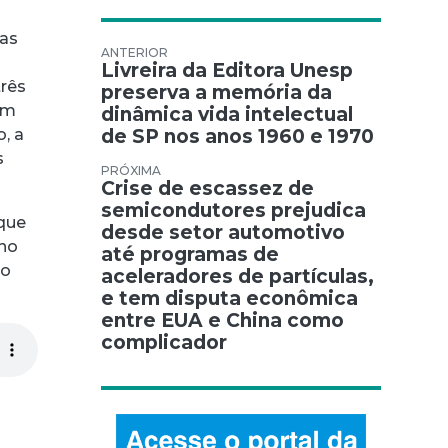
das
Navegação de Post
Livreira da Editora Unesp
três
preserva a memória da
am
dinâmica vida intelectual
de SP nos anos 1960 e 1970
o, a
s
Crise de escassez de
semicondutores prejudica
 que
desde setor automotivo
 no
até programas de
no
aceleradores de partículas,
e tem disputa econômica
entre EUA e China como
complicador