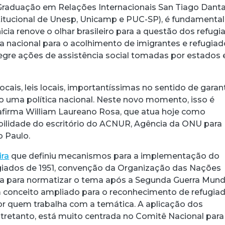
raduação em Relações Internacionais San Tiago Dant
titucional de Unesp, Unicamp e PUC-SP), é fundamenta
icia renove o olhar brasileiro para a questão dos refugi
ca nacional para o acolhimento de imigrantes e refugia
egre ações de assistência social tomadas por estados 
acebook
 Threads
 no WhatsApp
ar no LinkedIn
locais, leis locais, importantíssimas no sentido de garan
ão uma política nacional. Neste novo momento, isso é
afirma William Laureano Rosa, que atua hoje como
ibilidade do escritório do ACNUR, Agência da ONU para
 Paulo.
ira
que definiu mecanismos para a implementação do
giados de 1951, convenção da Organização das Nações
a para normatizar o tema após a Segunda Guerra Mundi
 conceito ampliado para o reconhecimento de refugiad
or quem trabalha com a temática. A aplicação dos
entretanto, está muito centrada no Comitê Nacional para