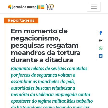
Reportagens
Em momento de
Co
negacionismo,
Co
pesquisas resgatam
Co
meandros da tortura
Co
durante a ditadura
Enquanto relatos de sevícias cometidas
por forças de segurança voltam a
assombrar as manchetes do país,
autoridades buscam relativizar a
memória da violência empregada contra
opositores do regime militar. Mas trabalho
de historiadores segue jogando mais luz