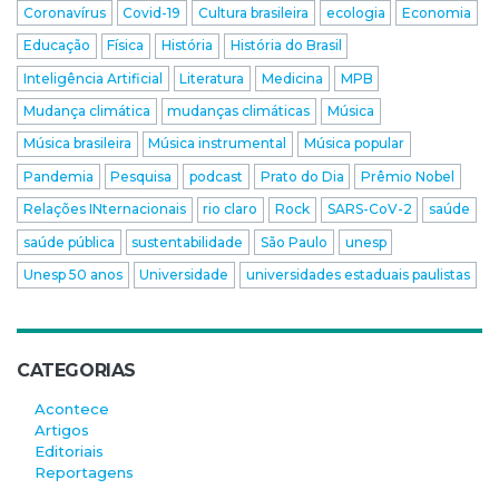
Coronavírus
Covid-19
Cultura brasileira
ecologia
Economia
Educação
Física
História
História do Brasil
Inteligência Artificial
Literatura
Medicina
MPB
Mudança climática
mudanças climáticas
Música
Música brasileira
Música instrumental
Música popular
Pandemia
Pesquisa
podcast
Prato do Dia
Prêmio Nobel
Relações INternacionais
rio claro
Rock
SARS-CoV-2
saúde
saúde pública
sustentabilidade
São Paulo
unesp
Unesp 50 anos
Universidade
universidades estaduais paulistas
CATEGORIAS
Acontece
Artigos
Editoriais
Reportagens