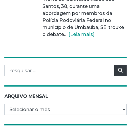
Santos, 38, durante uma
abordagem por membros da
Polícia Rodoviária Federal no
município de Umbaúba, SE, trouxe
o debate…
[Leia mais]
Pesquisar por:
Pes
ARQUIVO MENSAL
Arquivo mensal