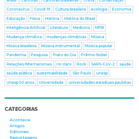
Brasil
Cantoras
Cantoras brasileiras
China
Conservação
Coronavírus
Covid-19
Cultura brasileira
ecologia
Economia
Educação
Física
História
História do Brasil
Inteligência Artificial
Literatura
Medicina
MPB
Mudança climática
mudanças climáticas
Música
Música brasileira
Música instrumental
Música popular
Pandemia
Pesquisa
Prato do Dia
Prêmio Nobel
Relações INternacionais
rio claro
Rock
SARS-CoV-2
saúde
saúde pública
sustentabilidade
São Paulo
unesp
Unesp 50 anos
Universidade
universidades estaduais paulistas
CATEGORIAS
Acontece
Artigos
Editoriais
Reportagens