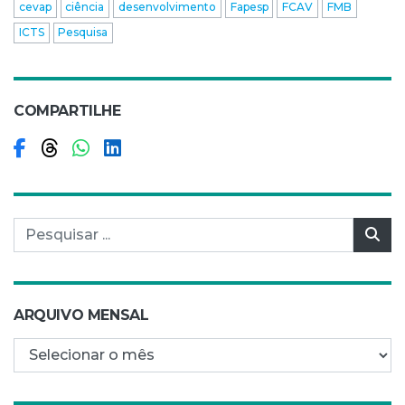
cevap
ciência
desenvolvimento
Fapesp
FCAV
FMB
ICTS
Pesquisa
COMPARTILHE
Compartilhar no Facebook
Compartilhar no Threads
Compartilhar no WhatsApp
Compartilhar no LinkedIn
Pesquisar por:
Pes
ARQUIVO MENSAL
Arquivo mensal