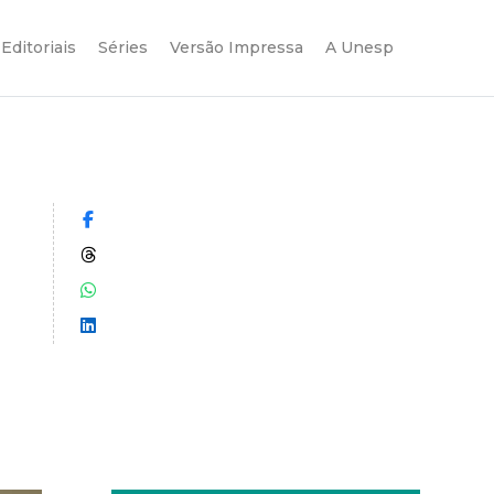
Editoriais
Séries
Versão Impressa
A Unesp
Compartilhar no Facebook
Compartilhar no Threads
Compartilhar no WhatsApp
Compartilhar no LinkedIn