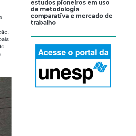
estudos pioneiros em uso
de metodologia
comparativa e mercado de
a
trabalho
ção.
país
do
m