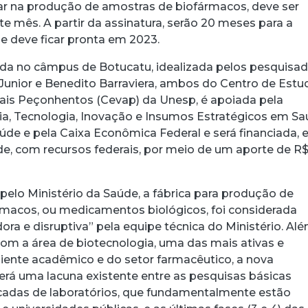
tuar na produção de amostras de biofármacos, deve ser
e mês. A partir da assinatura, serão 20 meses para a
ue deve ficar pronta em 2023.
uida no câmpus de Botucatu, idealizada pelos pesquisa
a Junior e Benedito Barraviera, ambos do Centro de Est
ais Peçonhentos (Cevap) da Unesp, é apoiada pela
acebook
 Threads
 no WhatsApp
ar no LinkedIn
cia, Tecnologia, Inovação e Insumos Estratégicos em S
aúde e pela Caixa Econômica Federal e será financiada,
e, com recursos federais, por meio de um aporte de R$ 
elo Ministério da Saúde, a fábrica para produção de
macos, ou medicamentos biológicos, foi considerada
dora e disruptiva” pela equipe técnica do Ministério. Al
com a área de biotecnologia, uma das mais ativas e
ente acadêmico e do setor farmacêutico, a nova
erá uma lacuna existente entre as pesquisas básicas
cadas de laboratórios, que fundamentalmente estão