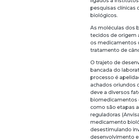
ligados a institutos
pesquisas clínica
biológicos.
As moléculas dos bi
tecidos de origem 
os medicamentos d
tratamento de cânc
O trajeto de desen
bancada do laborat
processo é apelida
achados oriundos d
deve a diversos fa
biomedicamentos e
como são etapas a
reguladoras (Anvisa
medicamento bioló
desestimulando inv
desenvolvimento e 