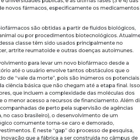
 e universidades públicas, e as últimas fases (3 e 4) das
s de novos fármacos, especificamente os medicamentos
ofármacos são obtidas a partir de fluidos biológicos,
animal ou por procedimentos biotecnológicos. Atualme
essa classe têm sido usados principalmente no
er, artrite reumatoide e outras doenças autoimunes.
volvimento para levar um novo biofármaco desde a
ório até o usuário envolve tantos obstáculos que o
do de “vale da morte”, pois são inúmeros os potenciais
a ciência básica que não chegam até a etapa final. Isso
tores, que incluem a complexidade das moléculas dos
 o menor acesso a recursos de financiamento. Além di
companhadas de perto pela supervisão de agências
, no caso brasileiro), o desenvolvimento de um
gico comumente torna-se caro e demorado,
estimentos. É neste “gap” do processo de pesquisa,
inovação que a fábrica a ser construída no câmpus de