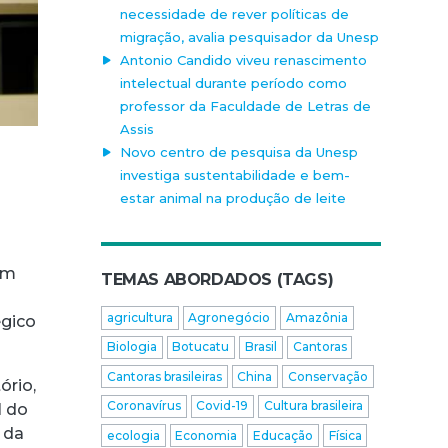
necessidade de rever políticas de
migração, avalia pesquisador da Unesp
Antonio Candido viveu renascimento
intelectual durante período como
professor da Faculdade de Letras de
Assis
Novo centro de pesquisa da Unesp
investiga sustentabilidade e bem-
estar animal na produção de leite
um
TEMAS ABORDADOS (TAGS)
agricultura
Agronegócio
Amazônia
égico
Biologia
Botucatu
Brasil
Cantoras
Cantoras brasileiras
China
Conservação
ório,
Coronavírus
Covid-19
Cultura brasileira
l do
 da
ecologia
Economia
Educação
Física