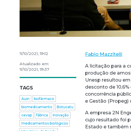
11/10/2021, 11h12
Fabio Mazzitelli
Atualizado em:
A licitação para a 
11/10/2021, 11h37
produção de amost
Unesp resultou em 
desconto de 10,6% 
TAGS
concorrência públi
Auin
biofármaco
e Gestão (Propeg) 
biomedicamento
Botucatu
A empresa 2N Engen
cevap
fábrica
Inovação
cujo resultado foi 
medicamentos biológicos
Estado e também no