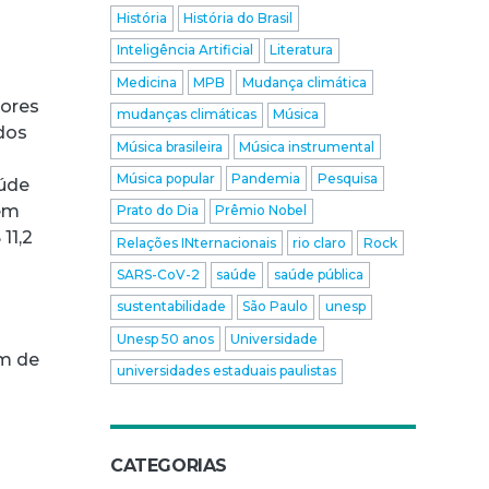
História
História do Brasil
Inteligência Artificial
Literatura
Medicina
MPB
Mudança climática
dores
mudanças climáticas
Música
udos
Música brasileira
Música instrumental
Música popular
Pandemia
Pesquisa
aúde
 em
Prato do Dia
Prêmio Nobel
11,2
Relações INternacionais
rio claro
Rock
SARS-CoV-2
saúde
saúde pública
sustentabilidade
São Paulo
unesp
Unesp 50 anos
Universidade
ém de
universidades estaduais paulistas
CATEGORIAS