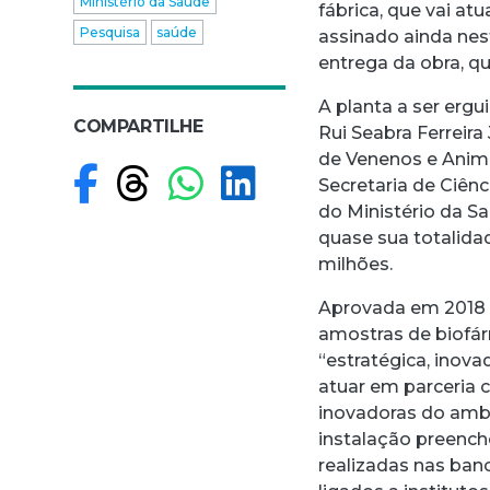
Ministério da Saúde
fábrica, que vai a
Pesquisa
saúde
assinado ainda nest
entrega da obra, q
A planta a ser erg
COMPARTILHE
Rui Seabra Ferreir
de Venenos e Anim
Compartilhar no F
Compartilhar no
Compartilhar
Compartilh
Secretaria de Ciên
do Ministério da S
quase sua totalidad
milhões.
Aprovada em 2018 p
amostras de biofár
“estratégica, inova
atuar em parceria 
inovadoras do ambi
instalação preench
realizadas nas ban