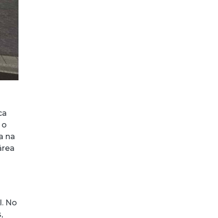
ca
 o
a na
área
l. No
,