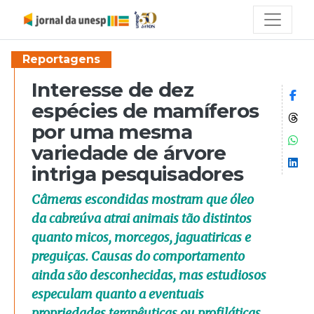
Reportagens
Interesse de dez
Co
espécies de mamíferos
Co
por uma mesma
Co
variedade de árvore
Co
intriga pesquisadores
Câmeras escondidas mostram que óleo
da cabreúva atrai animais tão distintos
quanto micos, morcegos, jaguatiricas e
preguiças. Causas do comportamento
ainda são desconhecidas, mas estudiosos
especulam quanto a eventuais
propriedades terapêuticas ou profiláticas