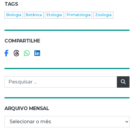
TAGS
Biologia
Botânica
Etologia
Primatologia
Zoologia
COMPARTILHE
Compartilhar no Facebook
Compartilhar no Threads
Compartilhar no WhatsApp
Compartilhar no LinkedIn
Pesquisar por:
Pes
ARQUIVO MENSAL
Arquivo mensal