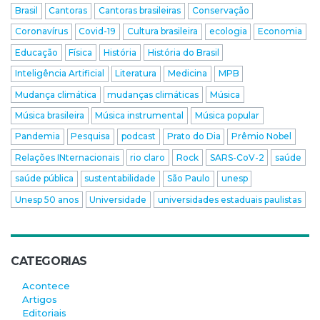
Brasil
Cantoras
Cantoras brasileiras
Conservação
Coronavírus
Covid-19
Cultura brasileira
ecologia
Economia
Educação
Física
História
História do Brasil
Inteligência Artificial
Literatura
Medicina
MPB
Mudança climática
mudanças climáticas
Música
Música brasileira
Música instrumental
Música popular
Pandemia
Pesquisa
podcast
Prato do Dia
Prêmio Nobel
Relações INternacionais
rio claro
Rock
SARS-CoV-2
saúde
saúde pública
sustentabilidade
São Paulo
unesp
Unesp 50 anos
Universidade
universidades estaduais paulistas
CATEGORIAS
Acontece
Artigos
Editoriais