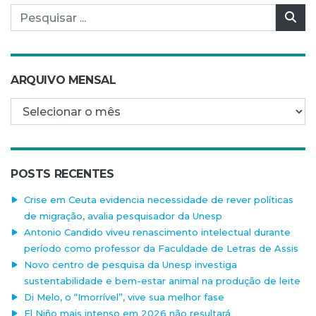
Pesquisar por:
Pes
ARQUIVO MENSAL
Arquivo mensal
POSTS RECENTES
Crise em Ceuta evidencia necessidade de rever políticas
de migração, avalia pesquisador da Unesp
Antonio Candido viveu renascimento intelectual durante
período como professor da Faculdade de Letras de Assis
Novo centro de pesquisa da Unesp investiga
sustentabilidade e bem-estar animal na produção de leite
Di Melo, o “Imorrível”, vive sua melhor fase
El Niño mais intenso em 2026 não resultará