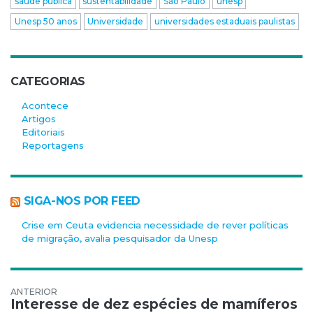
saúde pública
sustentabilidade
São Paulo
unesp
Unesp 50 anos
Universidade
universidades estaduais paulistas
CATEGORIAS
Acontece
Artigos
Editoriais
Reportagens
SIGA-NOS POR FEED
Crise em Ceuta evidencia necessidade de rever políticas
de migração, avalia pesquisador da Unesp
Navegação de Post
Interesse de dez espécies de mamíferos