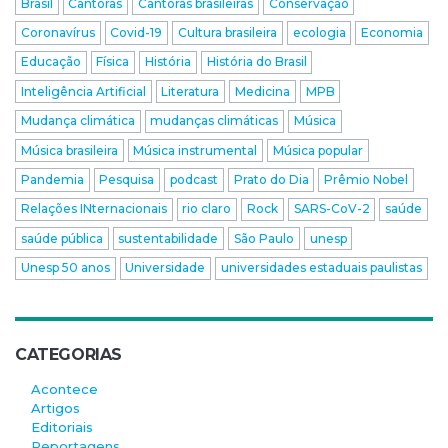
Brasil
Cantoras
Cantoras brasileiras
Conservação
Coronavírus
Covid-19
Cultura brasileira
ecologia
Economia
Educação
Física
História
História do Brasil
Inteligência Artificial
Literatura
Medicina
MPB
Mudança climática
mudanças climáticas
Música
Música brasileira
Música instrumental
Música popular
Pandemia
Pesquisa
podcast
Prato do Dia
Prêmio Nobel
Relações INternacionais
rio claro
Rock
SARS-CoV-2
saúde
saúde pública
sustentabilidade
São Paulo
unesp
Unesp 50 anos
Universidade
universidades estaduais paulistas
CATEGORIAS
Acontece
Artigos
Editoriais
Reportagens