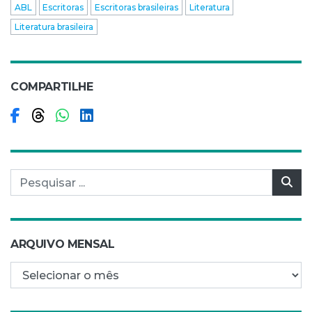
ABL
Escritoras
Escritoras brasileiras
Literatura
Literatura brasileira
COMPARTILHE
Compartilhar no Facebook
Compartilhar no Threads
Compartilhar no WhatsApp
Compartilhar no LinkedIn
Pesquisar por:
Pes
ARQUIVO MENSAL
Arquivo mensal