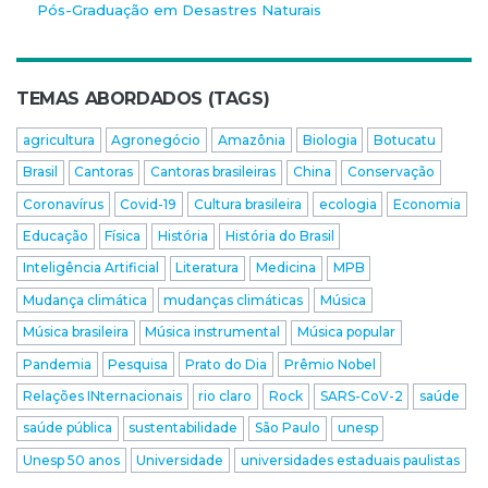
Pós-Graduação em Desastres Naturais
TEMAS ABORDADOS (TAGS)
agricultura
Agronegócio
Amazônia
Biologia
Botucatu
Brasil
Cantoras
Cantoras brasileiras
China
Conservação
Coronavírus
Covid-19
Cultura brasileira
ecologia
Economia
Educação
Física
História
História do Brasil
Inteligência Artificial
Literatura
Medicina
MPB
Mudança climática
mudanças climáticas
Música
Música brasileira
Música instrumental
Música popular
Pandemia
Pesquisa
Prato do Dia
Prêmio Nobel
Relações INternacionais
rio claro
Rock
SARS-CoV-2
saúde
saúde pública
sustentabilidade
São Paulo
unesp
Unesp 50 anos
Universidade
universidades estaduais paulistas