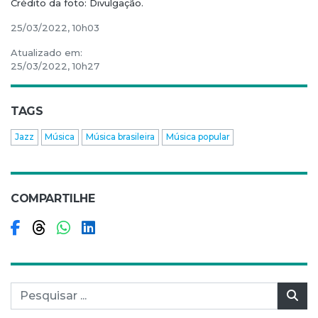
Crédito da foto: Divulgação.
25/03/2022, 10h03
Atualizado em:
25/03/2022, 10h27
TAGS
Jazz
Música
Música brasileira
Música popular
COMPARTILHE
Compartilhar no Facebook
Compartilhar no Threads
Compartilhar no WhatsApp
Compartilhar no LinkedIn
Pesquisar por:
Pes