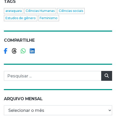
TAGS
araraquara
Ciências Humanas
Ciências sociais
Estudos de gênero
Feminismo
COMPARTILHE
Compartilhar no Facebook
Compartilhar no Threads
Compartilhar no WhatsApp
Compartilhar no LinkedIn
Pesquisar por:
Pes
ARQUIVO MENSAL
Arquivo mensal