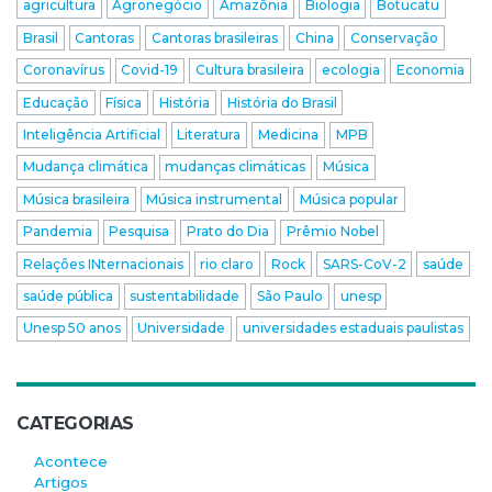
agricultura
Agronegócio
Amazônia
Biologia
Botucatu
Brasil
Cantoras
Cantoras brasileiras
China
Conservação
Coronavírus
Covid-19
Cultura brasileira
ecologia
Economia
Educação
Física
História
História do Brasil
Inteligência Artificial
Literatura
Medicina
MPB
Mudança climática
mudanças climáticas
Música
Música brasileira
Música instrumental
Música popular
Pandemia
Pesquisa
Prato do Dia
Prêmio Nobel
Relações INternacionais
rio claro
Rock
SARS-CoV-2
saúde
saúde pública
sustentabilidade
São Paulo
unesp
Unesp 50 anos
Universidade
universidades estaduais paulistas
CATEGORIAS
Acontece
Artigos