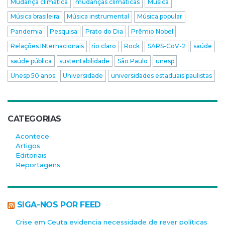
Mudança climática
mudanças climáticas
Música
Música brasileira
Música instrumental
Música popular
Pandemia
Pesquisa
Prato do Dia
Prêmio Nobel
Relações INternacionais
rio claro
Rock
SARS-CoV-2
saúde
saúde pública
sustentabilidade
São Paulo
unesp
Unesp 50 anos
Universidade
universidades estaduais paulistas
CATEGORIAS
Acontece
Artigos
Editoriais
Reportagens
SIGA-NOS POR FEED
Crise em Ceuta evidencia necessidade de rever políticas