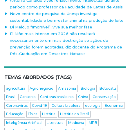
Antonio Candido viveu renascimento intelectual durante
período como professor da Faculdade de Letras de Assis
Novo centro de pesquisa da Unesp investiga
sustentabilidade e bem-estar animal na produção de leite
Di Melo, o “Imorrível”, vive sua melhor fase
El Niño mais intenso em 2026 não resultará
necessariamente em mais destruição se ações de
prevenção forem adotadas, diz docente do Programa de
Pós-Graduação em Desastres Naturais
TEMAS ABORDADOS (TAGS)
agricultura
Agronegócio
Amazônia
Biologia
Botucatu
Brasil
Cantoras
Cantoras brasileiras
China
Conservação
Coronavírus
Covid-19
Cultura brasileira
ecologia
Economia
Educação
Física
História
História do Brasil
Inteligência Artificial
Literatura
Medicina
MPB