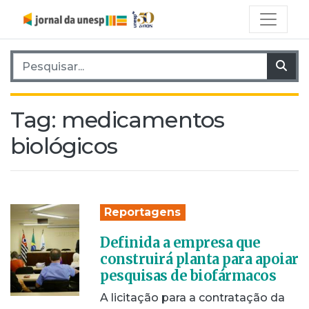
Pesquisar por:
Pes
Tag:
medicamentos
biológicos
Reportagens
Definida a empresa que
construirá planta para apoiar
pesquisas de biofármacos
A licitação para a contratação da