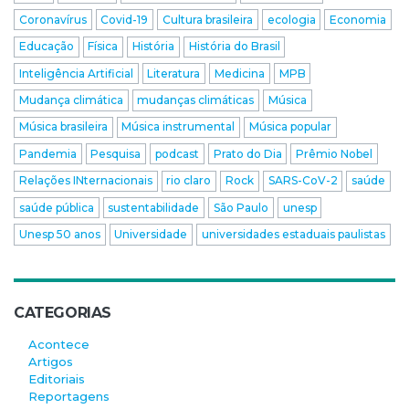
Coronavírus
Covid-19
Cultura brasileira
ecologia
Economia
Educação
Física
História
História do Brasil
Inteligência Artificial
Literatura
Medicina
MPB
Mudança climática
mudanças climáticas
Música
Música brasileira
Música instrumental
Música popular
Pandemia
Pesquisa
podcast
Prato do Dia
Prêmio Nobel
Relações INternacionais
rio claro
Rock
SARS-CoV-2
saúde
saúde pública
sustentabilidade
São Paulo
unesp
Unesp 50 anos
Universidade
universidades estaduais paulistas
CATEGORIAS
Acontece
Artigos
Editoriais
Reportagens