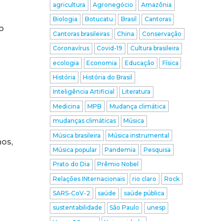
agricultura
Agronegócio
Amazônia
Biologia
Botucatu
Brasil
Cantoras
o
Cantoras brasileiras
China
Conservação
Coronavírus
Covid-19
Cultura brasileira
ecologia
Economia
Educação
Física
História
História do Brasil
Inteligência Artificial
Literatura
Medicina
MPB
Mudança climática
mudanças climáticas
Música
Música brasileira
Música instrumental
nos,
Música popular
Pandemia
Pesquisa
Prato do Dia
Prêmio Nobel
Relações INternacionais
rio claro
Rock
SARS-CoV-2
saúde
saúde pública
sustentabilidade
São Paulo
unesp