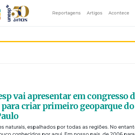
Reportagens
Artigos
Acontece
sp vai apresentar em congresso 
 para criar primeiro geoparque do
Paulo
es naturais, espalhados por todas as regiões. No entant
uco conhecidos por aqui. Em nosso país, de 2006 para 