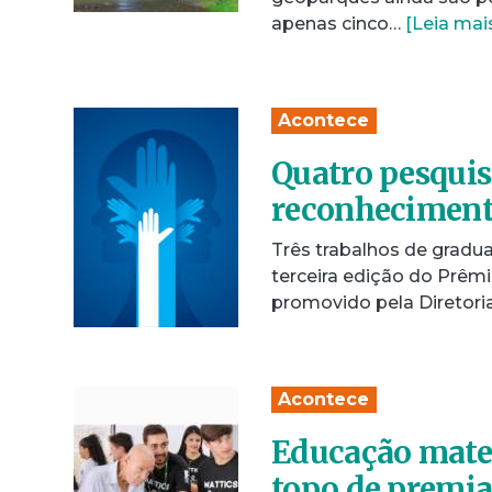
apenas cinco…
[Leia mai
Acontece
Quatro pesqui
reconheciment
Três trabalhos de grad
terceira edição do Prê
promovido pela Diretori
Acontece
Educação mate
topo de premia