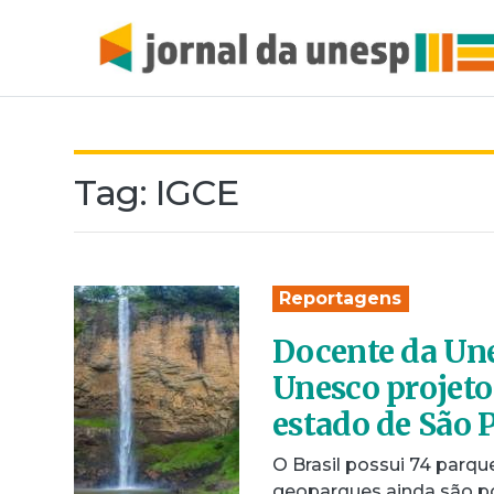
Tag:
IGCE
Reportagens
Docente da Une
Unesco projeto
estado de São 
O Brasil possui 74 parqu
geoparques ainda são po