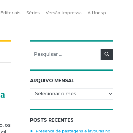
Editoriais
Séries
Versão Impressa
A Unesp
Pesquisar por:
Pesquisar
ARQUIVO MENSAL
Arquivo mensal
da
POSTS RECENTES
o, os
Presença de pastagens e lavouras no
cá,