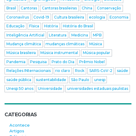
Brasil
Cantoras
Cantoras brasileiras
China
Conservação
Coronavírus
Covid-19
Cultura brasileira
ecologia
Economia
Educação
Física
História
História do Brasil
Inteligência Artificial
Literatura
Medicina
MPB
Mudança climática
mudanças climáticas
Música
Música brasileira
Música instrumental
Música popular
Pandemia
Pesquisa
Prato do Dia
Prêmio Nobel
Relações INternacionais
rio claro
Rock
SARS-CoV-2
saúde
saúde pública
sustentabilidade
São Paulo
unesp
Unesp 50 anos
Universidade
universidades estaduais paulistas
CATEGORIAS
Acontece
Artigos