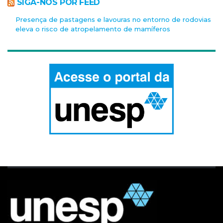
SIGA-NOS POR FEED
Presença de pastagens e lavouras no entorno de rodovias
eleva o risco de atropelamento de mamíferos