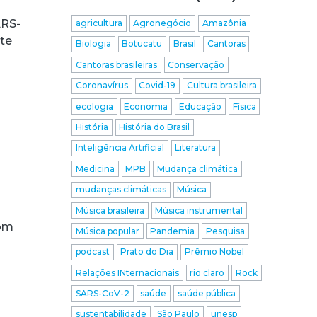
ARS-
agricultura
Agronegócio
Amazônia
te
Biologia
Botucatu
Brasil
Cantoras
Cantoras brasileiras
Conservação
Coronavírus
Covid-19
Cultura brasileira
ecologia
Economia
Educação
Física
História
História do Brasil
Inteligência Artificial
Literatura
Medicina
MPB
Mudança climática
e
mudanças climáticas
Música
Música brasileira
Música instrumental
com
Música popular
Pandemia
Pesquisa
podcast
Prato do Dia
Prêmio Nobel
Relações INternacionais
rio claro
Rock
SARS-CoV-2
saúde
saúde pública
sustentabilidade
São Paulo
unesp