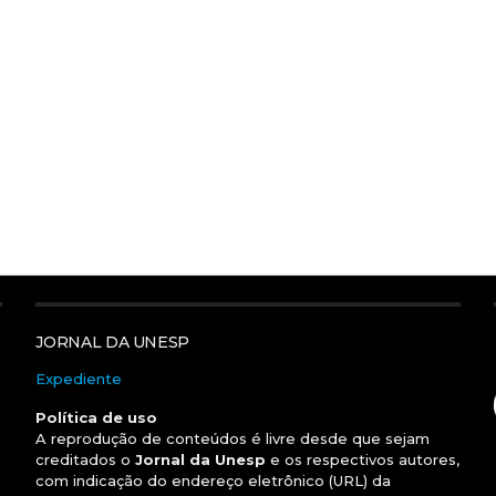
JORNAL DA UNESP
Expediente
Política de uso
A reprodução de conteúdos é livre desde que sejam
creditados o
Jornal da Unesp
e os respectivos autores,
com indicação do endereço eletrônico (URL) da