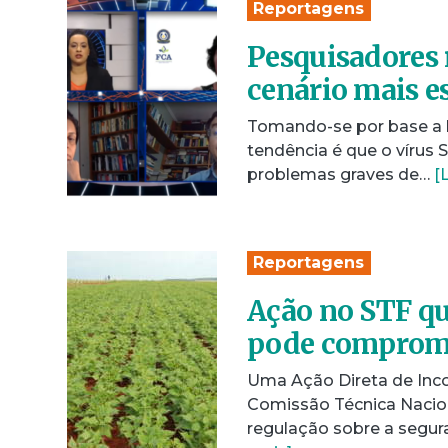
Reportagens
Pesquisadores 
cenário mais e
Tomando-se por base a hi
tendência é que o vírus 
problemas graves de…
[
Reportagens
Ação no STF q
pode comprome
Uma Ação Direta de Incon
Comissão Técnica Nacion
regulação sobre a segu