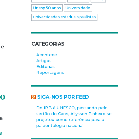
Unesp 50 anos
Universidade
universidades estaduais paulistas
CATEGORIAS
 e
Acontece
Artigos
Editoriais
Reportagens
io
SIGA-NOS POR FEED
Do IBB à UNESCO, passando pelo
sertão do Cariri, Allysson Pinheiro se
da
projetou como referência para a
paleontologia nacional
a