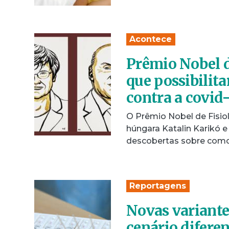
Acontece
Prêmio Nobel 
que possibilit
contra a covid
O Prêmio Nobel de Fisiol
húngara Katalin Karikó 
descobertas sobre co
Reportagens
Novas variant
cenário difere