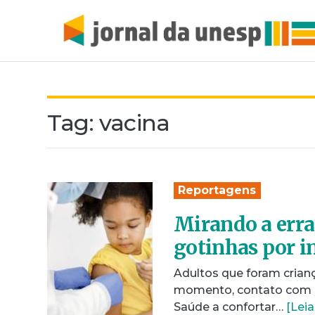
Tag:
vacina
Reportagens
Mirando a errad
gotinhas por i
Adultos que foram crianç
momento, contato com o
Saúde a confortar…
[Leia