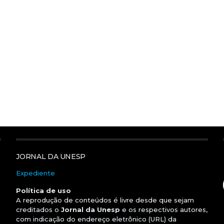
JORNAL DA UNESP
Expediente
Política de uso
A reprodução de conteúdos é livre desde que sejam
creditados o
Jornal da Unesp
e os respectivos autores,
com indicação do endereço eletrônico (URL) da