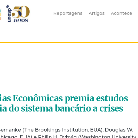
Reportagens
Artigos
Acontece
ias Econômicas premia estudos
ia do sistema bancário a crises
ernanke (The Brookings Institution, EUA), Douglas W.
hicago, EUA) e Philip H. Dybvig (Washington University,