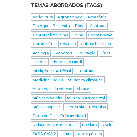
TEMAS ABORDADOS (TAGS)
agricultura
Agronegócio
Amazônia
Biologia
Botucatu
Brasil
Cantoras
Cantoras brasileiras
China
Conservação
Coronavírus
Covid-19
Cultura brasileira
ecologia
Economia
Educação
Física
História
História do Brasil
Inteligência Artificial
Literatura
Medicina
MPB
Mudança climática
mudanças climáticas
Música
Música brasileira
Música instrumental
Música popular
Pandemia
Pesquisa
Prato do Dia
Prêmio Nobel
Relações INternacionais
rio claro
Rock
SARS-CoV-2
saúde
saúde pública