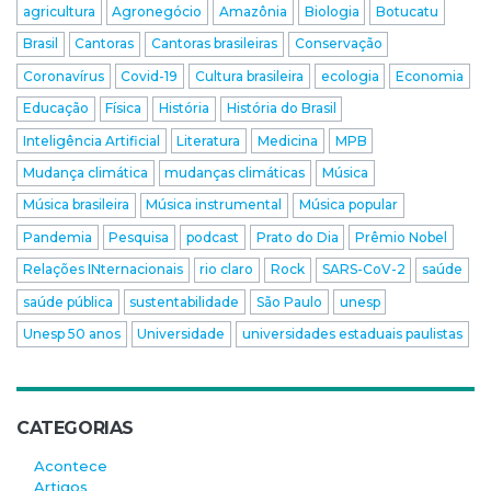
agricultura
Agronegócio
Amazônia
Biologia
Botucatu
Brasil
Cantoras
Cantoras brasileiras
Conservação
Coronavírus
Covid-19
Cultura brasileira
ecologia
Economia
Educação
Física
História
História do Brasil
Inteligência Artificial
Literatura
Medicina
MPB
Mudança climática
mudanças climáticas
Música
Música brasileira
Música instrumental
Música popular
Pandemia
Pesquisa
podcast
Prato do Dia
Prêmio Nobel
Relações INternacionais
rio claro
Rock
SARS-CoV-2
saúde
saúde pública
sustentabilidade
São Paulo
unesp
Unesp 50 anos
Universidade
universidades estaduais paulistas
CATEGORIAS
Acontece
Artigos