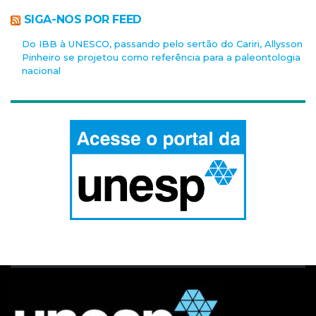
SIGA-NOS POR FEED
Do IBB à UNESCO, passando pelo sertão do Cariri, Allysson
Pinheiro se projetou como referência para a paleontologia
nacional