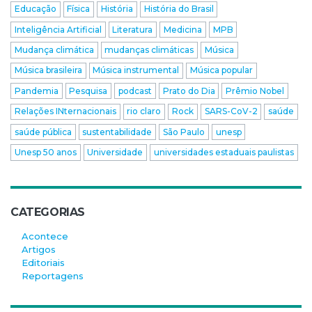
Educação
Física
História
História do Brasil
Inteligência Artificial
Literatura
Medicina
MPB
Mudança climática
mudanças climáticas
Música
Música brasileira
Música instrumental
Música popular
Pandemia
Pesquisa
podcast
Prato do Dia
Prêmio Nobel
Relações INternacionais
rio claro
Rock
SARS-CoV-2
saúde
saúde pública
sustentabilidade
São Paulo
unesp
Unesp 50 anos
Universidade
universidades estaduais paulistas
CATEGORIAS
Acontece
Artigos
Editoriais
Reportagens