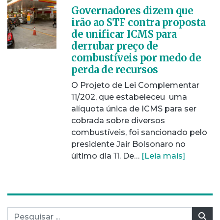
Governadores dizem que
irão ao STF contra proposta
de unificar ICMS para
derrubar preço de
combustíveis por medo de
perda de recursos
O Projeto de Lei Complementar
11/202, que estabeleceu uma
alíquota única de ICMS para ser
cobrada sobre diversos
combustíveis, foi sancionado pelo
presidente Jair Bolsonaro no
último dia 11. De…
[Leia mais]
Pesquisar por:
Pes