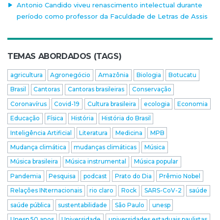
Antonio Candido viveu renascimento intelectual durante
período como professor da Faculdade de Letras de Assis
TEMAS ABORDADOS (TAGS)
agricultura
Agronegócio
Amazônia
Biologia
Botucatu
Brasil
Cantoras
Cantoras brasileiras
Conservação
Coronavírus
Covid-19
Cultura brasileira
ecologia
Economia
Educação
Física
História
História do Brasil
Inteligência Artificial
Literatura
Medicina
MPB
Mudança climática
mudanças climáticas
Música
Música brasileira
Música instrumental
Música popular
Pandemia
Pesquisa
podcast
Prato do Dia
Prêmio Nobel
Relações INternacionais
rio claro
Rock
SARS-CoV-2
saúde
saúde pública
sustentabilidade
São Paulo
unesp
Unesp 50 anos
Universidade
universidades estaduais paulistas