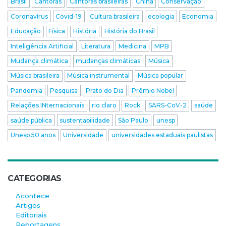
Brasil
Cantoras
Cantoras brasileiras
China
Conservação
Coronavírus
Covid-19
Cultura brasileira
ecologia
Economia
Educação
Física
História
História do Brasil
Inteligência Artificial
Literatura
Medicina
MPB
Mudança climática
mudanças climáticas
Música
Música brasileira
Música instrumental
Música popular
Pandemia
Pesquisa
Prato do Dia
Prêmio Nobel
Relações INternacionais
rio claro
Rock
SARS-CoV-2
saúde
saúde pública
sustentabilidade
São Paulo
unesp
Unesp 50 anos
Universidade
universidades estaduais paulistas
CATEGORIAS
Acontece
Artigos
Editoriais
Reportagens