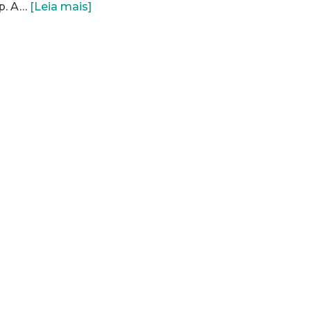
p. A…
[Leia mais]