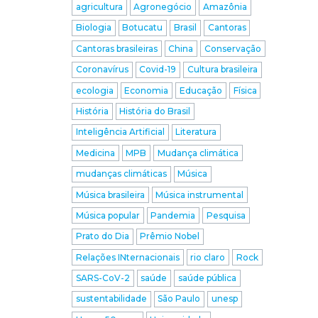
agricultura
Agronegócio
Amazônia
Biologia
Botucatu
Brasil
Cantoras
Cantoras brasileiras
China
Conservação
Coronavírus
Covid-19
Cultura brasileira
ecologia
Economia
Educação
Física
História
História do Brasil
Inteligência Artificial
Literatura
Medicina
MPB
Mudança climática
mudanças climáticas
Música
Música brasileira
Música instrumental
Música popular
Pandemia
Pesquisa
Prato do Dia
Prêmio Nobel
Relações INternacionais
rio claro
Rock
SARS-CoV-2
saúde
saúde pública
sustentabilidade
São Paulo
unesp